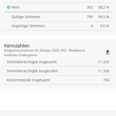
Landeshauptstadt
Nein
302
38,2 %
München
Gültige Stimmen
790
99,5 %
um
Ungültige Stimmen
4
0,5 %
Olympische
und
Paralympische
Kennzahlen
Kennzahlen
Bürgerentscheid am 26. Oktober 2025, 902 - Wahlbezirk
file_download
Sommerspiele
Amtliches Endergebnis
bewirbt,
Stimmberechtigte insgesamt
11.320
die
Stimmberechtigte ausgezählt
11.320
entweder
Abstimmende insgesamt
794
im
Jahr
2036,
2040