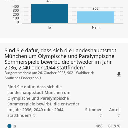
488
400
302
300
200
100
0
Ja
Nein
Sind Sie dafür, dass sich die Landeshauptstadt
München um Olympische und Paralympische
Sommerspiele bewirbt, die entweder im Jahr
2036, 2040 oder 2044 stattfinden?
Sind
Bürgerentscheid am 26. Oktober 2025, 902 - Wahlbezirk
file_download
Amtliches Endergebnis
Sie
Sind Sie dafür, dass sich die
dafür,
Landeshauptstadt München um
Olympische und Paralympische
dass
Sommerspiele bewirbt, die entweder
im Jahr 2036, 2040 oder 2044
Stimmen
Anteil
sich
stattfinden?
die
Ja
488
61,8 %