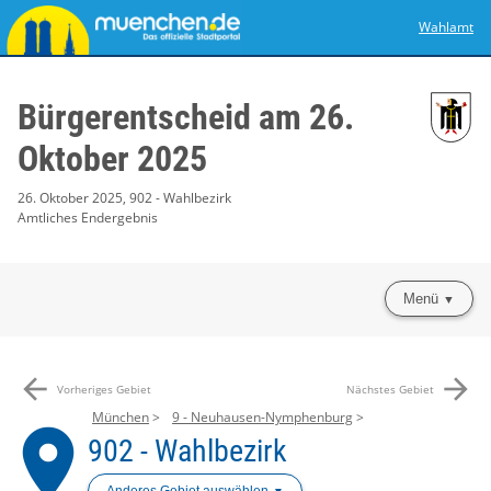
Wahlamt
Bürgerentscheid am 26.
Oktober 2025
26. Oktober 2025, 902 - Wahlbezirk
Amtliches Endergebnis
Menü
arrow_back
arrow_forward
Vorheriges Gebiet
Nächstes Gebiet
München
9 - Neuhausen-Nymphenburg
place
902 - Wahlbezirk
Anderes Gebiet auswählen