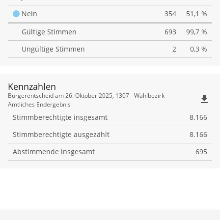
Landeshauptstadt
Nein
354
51,1 %
München
Gültige Stimmen
693
99,7 %
um
Ungültige Stimmen
2
0,3 %
Olympische
und
Paralympische
Kennzahlen
Kennzahlen
Bürgerentscheid am 26. Oktober 2025, 1307 - Wahlbezirk
file_download
Sommerspiele
Amtliches Endergebnis
bewirbt,
Stimmberechtigte insgesamt
8.166
die
Stimmberechtigte ausgezählt
8.166
entweder
Abstimmende insgesamt
695
im
Jahr
2036,
2040