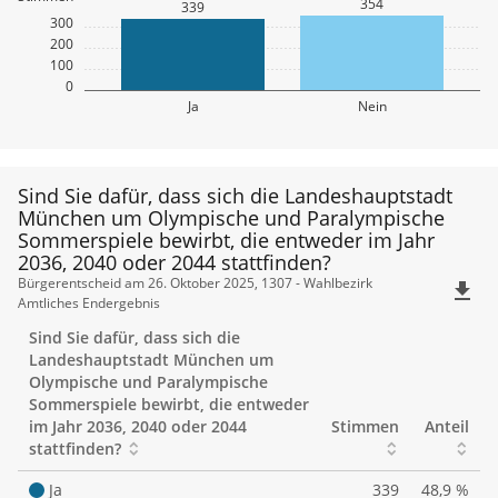
354
339
300
200
100
0
Ja
Nein
Sind Sie dafür, dass sich die Landeshauptstadt
München um Olympische und Paralympische
Sommerspiele bewirbt, die entweder im Jahr
2036, 2040 oder 2044 stattfinden?
Sind
Bürgerentscheid am 26. Oktober 2025, 1307 - Wahlbezirk
file_download
Amtliches Endergebnis
Sie
Sind Sie dafür, dass sich die
dafür,
Landeshauptstadt München um
Olympische und Paralympische
dass
Sommerspiele bewirbt, die entweder
im Jahr 2036, 2040 oder 2044
Stimmen
Anteil
sich
stattfinden?
die
Ja
339
48,9 %