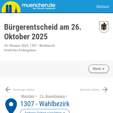
Wahlamt
Bürgerentscheid am 26.
Oktober 2025
26. Oktober 2025, 1307 - Wahlbezirk
Amtliches Endergebnis
Menü
arrow_back
arrow_forward
Vorheriges Gebiet
Nächstes Gebiet
München
13 - Bogenhausen
place
1307 - Wahlbezirk
Anderes Gebiet auswählen