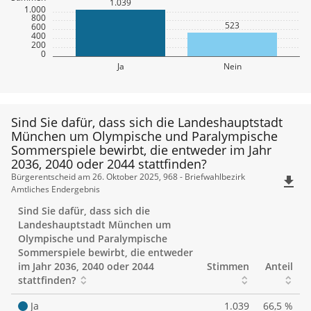
1.039
1.000
800
523
600
400
200
0
Ja
Nein
Sind Sie dafür, dass sich die Landeshauptstadt
München um Olympische und Paralympische
Sommerspiele bewirbt, die entweder im Jahr
2036, 2040 oder 2044 stattfinden?
Sind
Bürgerentscheid am 26. Oktober 2025, 968 - Briefwahlbezirk
file_download
Amtliches Endergebnis
Sie
Sind Sie dafür, dass sich die
dafür,
Landeshauptstadt München um
Olympische und Paralympische
dass
Sommerspiele bewirbt, die entweder
im Jahr 2036, 2040 oder 2044
Stimmen
Anteil
sich
stattfinden?
die
Ja
1.039
66,5 %