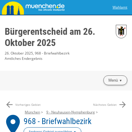
Wahlamt
Bürgerentscheid am 26.
Oktober 2025
26. Oktober 2025, 968 - Briefwahlbezirk
Amtliches Endergebnis
Menü
arrow_back
arrow_forward
Vorheriges Gebiet
Nächstes Gebiet
München
9 - Neuhausen-Nymphenburg
place
968 - Briefwahlbezirk
Anderes Gebiet auswählen