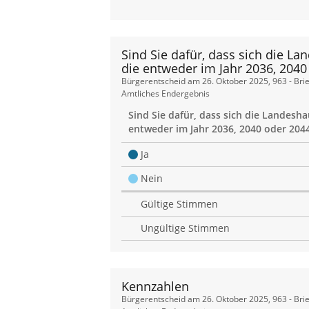
Sind Sie dafür, dass sich die
die entweder im Jahr 2036, 2040
Sind
Bürgerentscheid am 26. Oktober 2025, 963 - Bri
Amtliches Endergebnis
Sie
Sind Sie dafür, dass sich die Lande
dafür,
entweder im Jahr 2036, 2040 oder 2044
dass
Ja
sich
Nein
die
Gültige Stimmen
Landeshauptstadt
Ungültige Stimmen
München
um
Kennzahlen
Olympische
Kennzahlen
Bürgerentscheid am 26. Oktober 2025, 963 - Bri