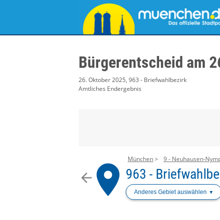
Bürgerentscheid am 2
26. Oktober 2025, 963 - Briefwahlbezirk
Amtliches Endergebnis
München
9 - Neuhausen-Nym
place
963 - Briefwahlbe
arrow_back
Anderes Gebiet auswählen