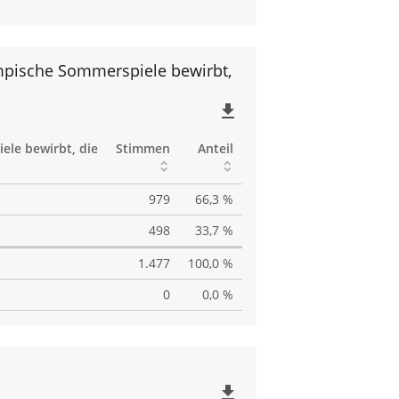
mpische Sommerspiele bewirbt,
file_download
le bewirbt, die
Stimmen
Anteil
979
66,3 %
498
33,7 %
1.477
100,0 %
0
0,0 %
file_download