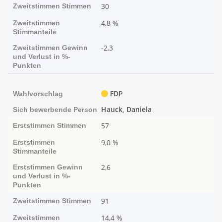
30
Zweitstimmen
Stimmen
4,8 %
Zweitstimmen
Stimmanteile
-2,3
Zweitstimmen
Gewinn
und Verlust in %-
Punkten
FDP
Wahlvorschlag
Hauck, Daniela
Sich bewerbende Person
57
Erststimmen
Stimmen
9,0 %
Erststimmen
Stimmanteile
2,6
Erststimmen
Gewinn
und Verlust in %-
Punkten
91
Zweitstimmen
Stimmen
14,4 %
Zweitstimmen