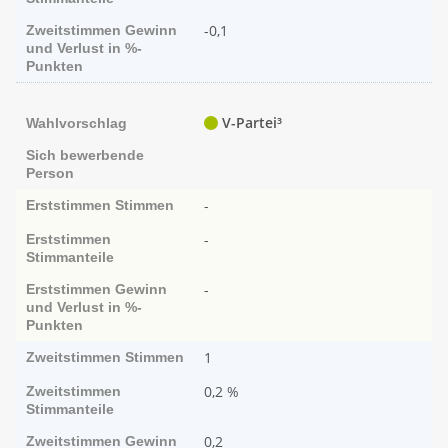
-0,1
Zweitstimmen
Gewinn
und Verlust in %-
Punkten
V-Partei³
Wahlvorschlag
Sich bewerbende
Person
-
Erststimmen
Stimmen
-
Erststimmen
Stimmanteile
-
Erststimmen
Gewinn
und Verlust in %-
Punkten
1
Zweitstimmen
Stimmen
0,2 %
Zweitstimmen
Stimmanteile
0,2
Zweitstimmen
Gewinn