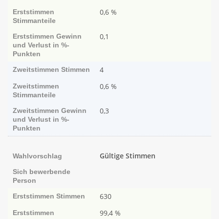
0,6 %
Erststimmen
Stimmanteile
0,1
Erststimmen
Gewinn
und Verlust in %-
Punkten
4
Zweitstimmen
Stimmen
0,6 %
Zweitstimmen
Stimmanteile
0,3
Zweitstimmen
Gewinn
und Verlust in %-
Punkten
Gültige Stimmen
Wahlvorschlag
Sich bewerbende
Person
630
Erststimmen
Stimmen
99,4 %
Erststimmen