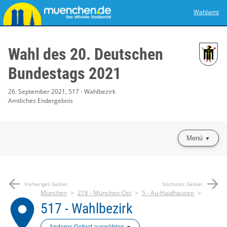
Wahlamt
Wahl des 20. Deutschen
Bundestags 2021
26. September 2021, 517 - Wahlbezirk
Amtliches Endergebnis
Menü
arrow_back
arrow_forward
Vorheriges Gebiet
Nächstes Gebiet
München
218 - München-Ost
5 - Au-Haidhausen
place
517 - Wahlbezirk
Anderes Gebiet auswählen