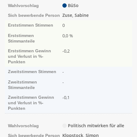
BüSo
Wahlvorschlag
Zuse, Sabine
Sich bewerbende Person
0
Erststimmen
Stimmen
0,0 %
Erststimmen
Stimmanteile
-0,2
Erststimmen
Gewinn
und Verlust in %-
Punkten
-
Zweitstimmen
Stimmen
-
Zweitstimmen
Stimmanteile
-0,1
Zweitstimmen
Gewinn
und Verlust in %-
Punkten
Politisch mitwirken für alle
Wahlvorschlag
Klopstock, Simon
Sich bewerbende Person