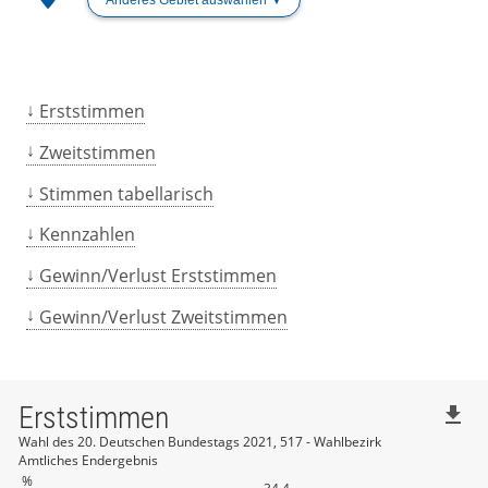
Erststimmen
Zweitstimmen
Stimmen tabellarisch
Kennzahlen
Gewinn/Verlust Erststimmen
Gewinn/Verlust Zweitstimmen
Erststimmen
file_download
Wahl des 20. Deutschen Bundestags 2021, 517 - Wahlbezirk
Amtliches Endergebnis
%