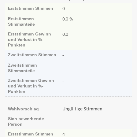
0
Erststimmen
Stimmen
0,0 %
Erststimmen
Stimmanteile
0,0
Erststimmen
Gewinn
und Verlust in %-
Punkten
-
Zweitstimmen
Stimmen
-
Zweitstimmen
Stimmanteile
-
Zweitstimmen
Gewinn
und Verlust in %-
Punkten
Ungültige Stimmen
Wahlvorschlag
Sich bewerbende
Person
4
Erststimmen
Stimmen