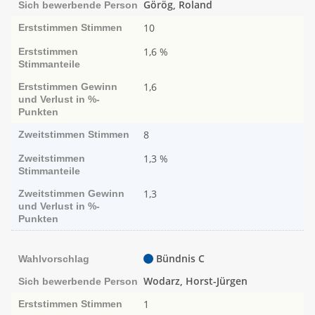
Görög, Roland
Sich bewerbende Person
10
Erststimmen
Stimmen
1,6 %
Erststimmen
Stimmanteile
1,6
Erststimmen
Gewinn
und Verlust in %-
Punkten
8
Zweitstimmen
Stimmen
1,3 %
Zweitstimmen
Stimmanteile
1,3
Zweitstimmen
Gewinn
und Verlust in %-
Punkten
Bündnis C
Wahlvorschlag
Wodarz, Horst-Jürgen
Sich bewerbende Person
1
Erststimmen
Stimmen