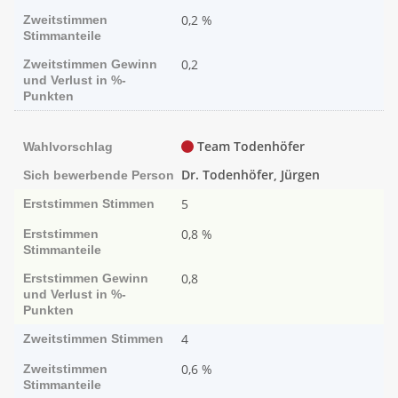
0,2 %
Zweitstimmen
Stimmanteile
0,2
Zweitstimmen
Gewinn
und Verlust in %-
Punkten
Team Todenhöfer
Wahlvorschlag
Dr. Todenhöfer, Jürgen
Sich bewerbende Person
5
Erststimmen
Stimmen
0,8 %
Erststimmen
Stimmanteile
0,8
Erststimmen
Gewinn
und Verlust in %-
Punkten
4
Zweitstimmen
Stimmen
0,6 %
Zweitstimmen
Stimmanteile