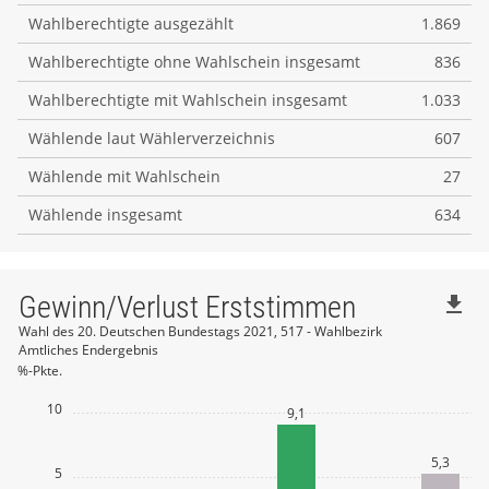
Wahlberechtigte ausgezählt
1.869
Wahlberechtigte ohne Wahlschein insgesamt
836
Wahlberechtigte mit Wahlschein insgesamt
1.033
Wählende laut Wählerverzeichnis
607
Wählende mit Wahlschein
27
Wählende insgesamt
634
Gewinn/Verlust Erststimmen
file_download
Wahl des 20. Deutschen Bundestags 2021, 517 - Wahlbezirk
Amtliches Endergebnis
%-Pkte.
10
9,1
5,3
5