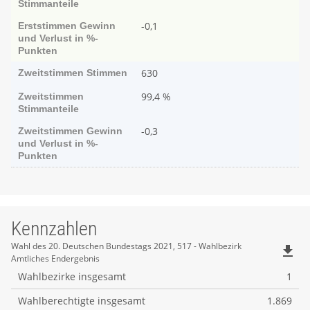
Stimmanteile
-0,1
Erststimmen
Gewinn
und Verlust in %-
Punkten
630
Zweitstimmen
Stimmen
99,4 %
Zweitstimmen
Stimmanteile
-0,3
Zweitstimmen
Gewinn
und Verlust in %-
Punkten
Kennzahlen
Kennzahlen
Wahl des 20. Deutschen Bundestags 2021, 517 - Wahlbezirk
file_download
Amtliches Endergebnis
Wahlbezirke insgesamt
1
Wahlberechtigte insgesamt
1.869