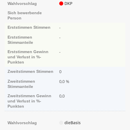
DKP
Wahlvorschlag
Sich bewerbende
Person
-
Erststimmen
Stimmen
-
Erststimmen
Stimmanteile
-
Erststimmen
Gewinn
und Verlust in %-
Punkten
0
Zweitstimmen
Stimmen
0,0 %
Zweitstimmen
Stimmanteile
0,0
Zweitstimmen
Gewinn
und Verlust in %-
Punkten
dieBasis
Wahlvorschlag