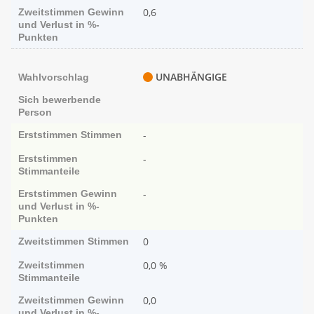
0,6
Zweitstimmen
Gewinn
und Verlust in %-
Punkten
UNABHÄNGIGE
Wahlvorschlag
Sich bewerbende
Person
-
Erststimmen
Stimmen
-
Erststimmen
Stimmanteile
-
Erststimmen
Gewinn
und Verlust in %-
Punkten
0
Zweitstimmen
Stimmen
0,0 %
Zweitstimmen
Stimmanteile
0,0
Zweitstimmen
Gewinn
und Verlust in %-