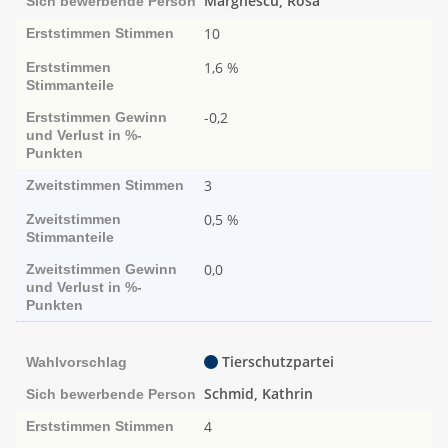
Marghescu, Rosa
Sich bewerbende Person
10
Erststimmen
Stimmen
1,6 %
Erststimmen
Stimmanteile
-0,2
Erststimmen
Gewinn
und Verlust in %-
Punkten
3
Zweitstimmen
Stimmen
0,5 %
Zweitstimmen
Stimmanteile
0,0
Zweitstimmen
Gewinn
und Verlust in %-
Punkten
Tierschutzpartei
Wahlvorschlag
Schmid, Kathrin
Sich bewerbende Person
4
Erststimmen
Stimmen