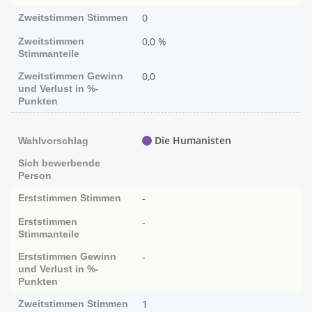
0
Zweitstimmen
Stimmen
0,0 %
Zweitstimmen
Stimmanteile
0,0
Zweitstimmen
Gewinn
und Verlust in %-
Punkten
Die Humanisten
Wahlvorschlag
Sich bewerbende
Person
-
Erststimmen
Stimmen
-
Erststimmen
Stimmanteile
-
Erststimmen
Gewinn
und Verlust in %-
Punkten
1
Zweitstimmen
Stimmen