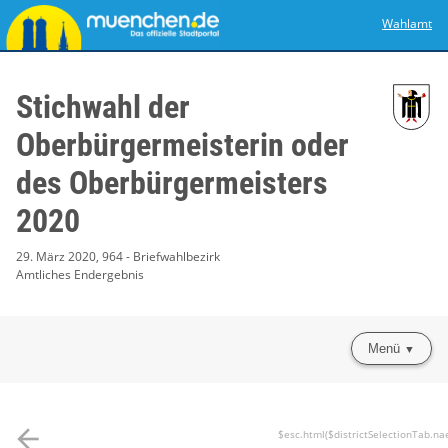
Wahlamt
Stichwahl der
Oberbürgermeisterin oder
des Oberbürgermeisters
2020
29. März 2020, 964 - Briefwahlbezirk
Amtliches Endergebnis
Menü
arrow_back
$esc.html($districtSelectionTab.na