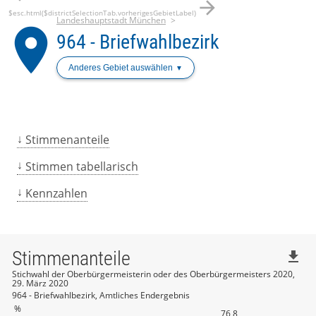
arrow_forward
$esc.html($districtSelectionTab.vorherigesGebietLabel)
Landeshauptstadt München
place
964 - Briefwahlbezirk
Anderes Gebiet auswählen
Stimmenanteile
Stimmen tabellarisch
Kennzahlen
Stimmenanteile
file_download
Stichwahl der Oberbürgermeisterin oder des Oberbürgermeisters 2020,
29. März 2020
964 - Briefwahlbezirk, Amtliches Endergebnis
%
76,8