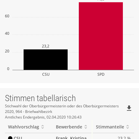
60
40
23,2
20
0
CSU
SPD
Stimmen tabellarisch
Stimmen
Stichwahl der Oberbürgermeisterin oder des Oberbürgermeisters
file_download
2020, 964 - Briefwahlbezirk
tabellarisch
Amtliches Endergebnis, 02.04.2020 10:26:43
Wahlvorschlag
Bewerbende
Stimmanteile
CSU
Frank, Kristina
23,2 %