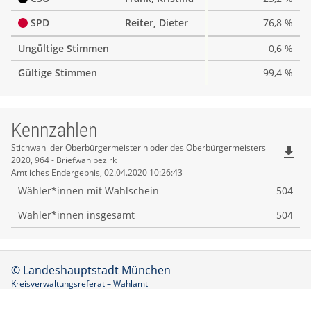
SPD
Reiter, Dieter
76,8 %
Ungültige Stimmen
0,6 %
Gültige Stimmen
99,4 %
Kennzahlen
Kennzahlen
Stichwahl der Oberbürgermeisterin oder des Oberbürgermeisters
file_download
2020, 964 - Briefwahlbezirk
Amtliches Endergebnis, 02.04.2020 10:26:43
Wähler*innen mit Wahlschein
504
Wähler*innen insgesamt
504
© Landeshauptstadt München
Kreisverwaltungsreferat – Wahlamt