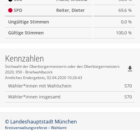
SPD
Reiter, Dieter
69,6 %
Ungültige Stimmen
0,0 %
Gültige Stimmen
100,0 %
Kennzahlen
Kennzahlen
Stichwahl der Oberbürgermeisterin oder des Oberbürgermeisters
file_download
2020, 950 - Briefwahlbezirk
Amtliches Endergebnis, 02.04.2020 10:26:43
Wähler*innen mit Wahlschein
570
Wähler*innen insgesamt
570
© Landeshauptstadt München
Kreisverwaltungsreferat – Wahlamt