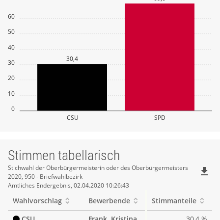
60
50
40
30,4
30
20
10
0
CSU
SPD
Stimmen tabellarisch
Stimmen
Stichwahl der Oberbürgermeisterin oder des Oberbürgermeisters
file_download
2020, 950 - Briefwahlbezirk
tabellarisch
Amtliches Endergebnis, 02.04.2020 10:26:43
Wahlvorschlag
Bewerbende
Stimmanteile
CSU
Frank, Kristina
30,4 %