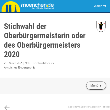
Wahlamt
Stichwahl der
Oberbürgermeisterin oder
des Oberbürgermeisters
2020
29. März 2020, 950 - Briefwahlbezirk
Amtliches Endergebnis
Menü
arrow_back
$esc.html($districtSelectionTab.na