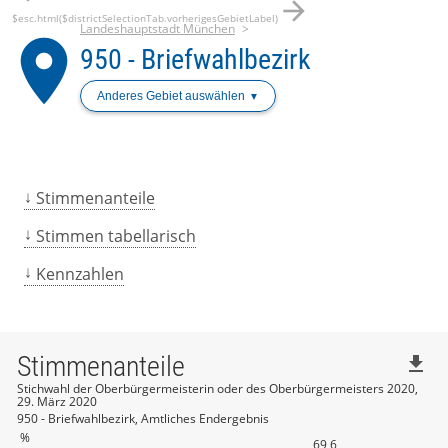
arrow_forward
$esc.html($districtSelectionTab.vorherigesGebietLabel)
Landeshauptstadt München
place
950 - Briefwahlbezirk
Anderes Gebiet auswählen
Stimmenanteile
Stimmen tabellarisch
Kennzahlen
Stimmenanteile
file_download
Stichwahl der Oberbürgermeisterin oder des Oberbürgermeisters 2020,
29. März 2020
950 - Briefwahlbezirk, Amtliches Endergebnis
%
69,6