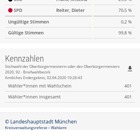
SPD
Reiter, Dieter
70,5 %
Ungültige Stimmen
0,2 %
Gültige Stimmen
99,8 %
Kennzahlen
Kennzahlen
Stichwahl der Oberbürgermeisterin oder des Oberbürgermeisters
file_download
2020, 92 - Briefwahlbezirk
Amtliches Endergebnis, 02.04.2020 10:26:43
Wähler*innen mit Wahlschein
401
Wähler*innen insgesamt
401
© Landeshauptstadt München
Kreisverwaltungsreferat – Wahlamt