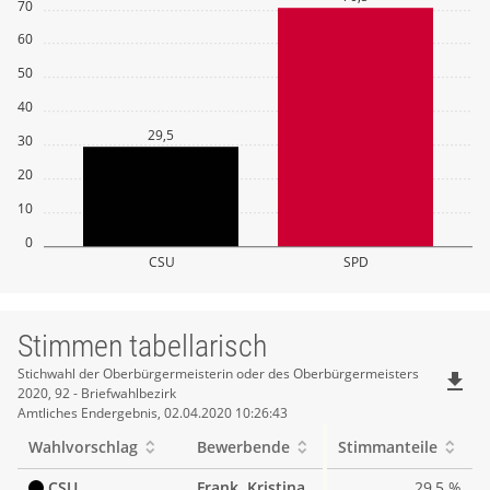
70
60
50
40
29,5
30
20
10
0
CSU
SPD
Stimmen tabellarisch
Stimmen
Stichwahl der Oberbürgermeisterin oder des Oberbürgermeisters
file_download
2020, 92 - Briefwahlbezirk
tabellarisch
Amtliches Endergebnis, 02.04.2020 10:26:43
Wahlvorschlag
Bewerbende
Stimmanteile
CSU
Frank, Kristina
29,5 %