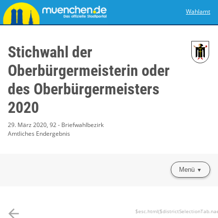
Wahlamt
Stichwahl der
Oberbürgermeisterin oder
des Oberbürgermeisters
2020
29. März 2020, 92 - Briefwahlbezirk
Amtliches Endergebnis
Menü
arrow_back
$esc.html($districtSelectionTab.na