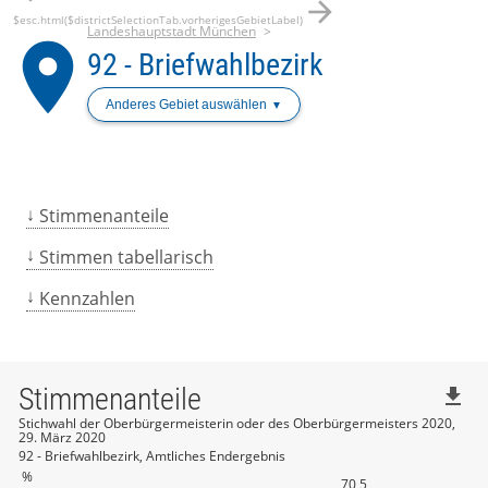
arrow_forward
$esc.html($districtSelectionTab.vorherigesGebietLabel)
Landeshauptstadt München
place
92 - Briefwahlbezirk
Anderes Gebiet auswählen
Stimmenanteile
Stimmen tabellarisch
Kennzahlen
Stimmenanteile
file_download
Stichwahl der Oberbürgermeisterin oder des Oberbürgermeisters 2020,
29. März 2020
92 - Briefwahlbezirk, Amtliches Endergebnis
%
70,5