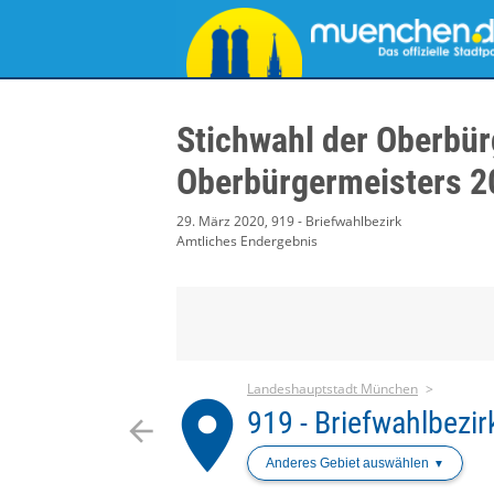
Stichwahl der Oberbür
Oberbürgermeisters 2
29. März 2020, 919 - Briefwahlbezirk
Amtliches Endergebnis
Landeshauptstadt München
place
919 - Briefwahlbezir
arrow_back
Anderes Gebiet auswählen