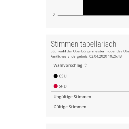
0
Stimmen tabellarisch
Stimmen
Stichwahl der Oberbürgermeisterin oder des Obe
Amtliches Endergebnis, 02.04.2020 10:26:43
tabellarisch
Wahlvorschlag
CSU
SPD
Ungültige Stimmen
Gültige Stimmen