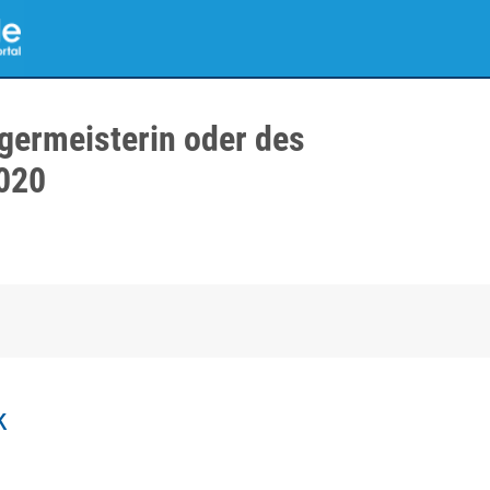
germeisterin oder des
020
k