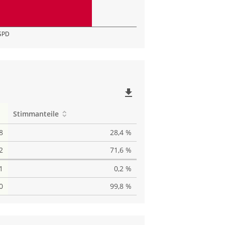
SPD
file_download
Stimmanteile
8
28,4 %
2
71,6 %
1
0,2 %
0
99,8 %