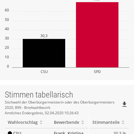
60
50
40
30,3
30
20
10
0
CSU
SPD
Stimmen tabellarisch
Stimmen
Stichwahl der Oberbürgermeisterin oder des Oberbürgermeisters
file_download
2020, 899 - Briefwahlbezirk
tabellarisch
Amtliches Endergebnis, 02.04.2020 10:26:43
Wahlvorschlag
Bewerbende
Stimmanteile
CSU
Frank, Kristina
30,3 %