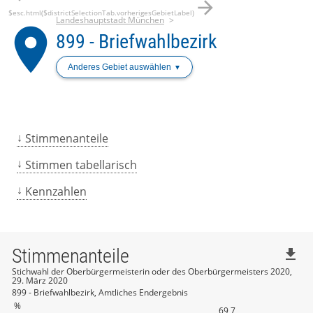
arrow_forward
$esc.html($districtSelectionTab.vorherigesGebietLabel)
Landeshauptstadt München
place
899 - Briefwahlbezirk
Anderes Gebiet auswählen
Stimmenanteile
Stimmen tabellarisch
Kennzahlen
Stimmenanteile
file_download
Stichwahl der Oberbürgermeisterin oder des Oberbürgermeisters 2020,
29. März 2020
899 - Briefwahlbezirk, Amtliches Endergebnis
%
69,7