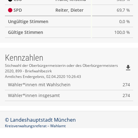
SPD
Reiter, Dieter
69,7 %
Ungültige Stimmen
0,0 %
Gültige Stimmen
100,0 %
Kennzahlen
Kennzahlen
Stichwahl der Oberbürgermeisterin oder des Oberbürgermeisters
file_download
2020, 899 - Briefwahlbezirk
Amtliches Endergebnis, 02.04.2020 10:26:43
Wähler*innen mit Wahlschein
274
Wähler*innen insgesamt
274
© Landeshauptstadt München
Kreisverwaltungsreferat – Wahlamt