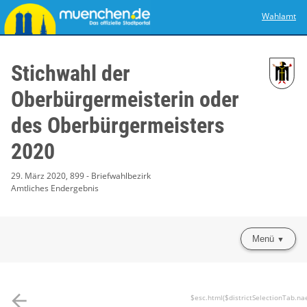
Wahlamt
Stichwahl der
Oberbürgermeisterin oder
des Oberbürgermeisters
2020
29. März 2020, 899 - Briefwahlbezirk
Amtliches Endergebnis
Menü
arrow_back
$esc.html($districtSelectionTab.na