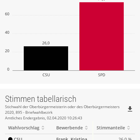
60
40
26,0
20
0
CSU
SPD
Stimmen tabellarisch
Stimmen
Stichwahl der Oberbürgermeisterin oder des Oberbürgermeisters
file_download
2020, 895 - Briefwahlbezirk
tabellarisch
Amtliches Endergebnis, 02.04.2020 10:26:43
Wahlvorschlag
Bewerbende
Stimmanteile
CSU
Frank, Kristina
26,0 %