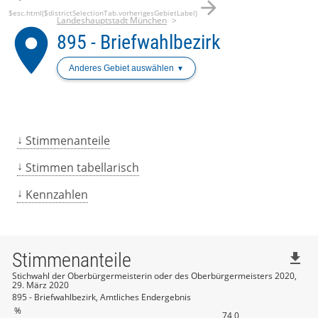
arrow_forward
$esc.html($districtSelectionTab.vorherigesGebietLabel)
Landeshauptstadt München
place
895 - Briefwahlbezirk
Anderes Gebiet auswählen
Stimmenanteile
Stimmen tabellarisch
Kennzahlen
Stimmenanteile
file_download
Stichwahl der Oberbürgermeisterin oder des Oberbürgermeisters 2020,
29. März 2020
895 - Briefwahlbezirk, Amtliches Endergebnis
%
74,0