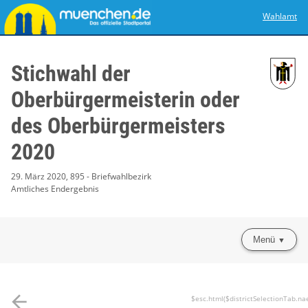
Wahlamt
Stichwahl der
Oberbürgermeisterin oder
des Oberbürgermeisters
2020
29. März 2020, 895 - Briefwahlbezirk
Amtliches Endergebnis
Menü
arrow_back
$esc.html($districtSelectionTab.na