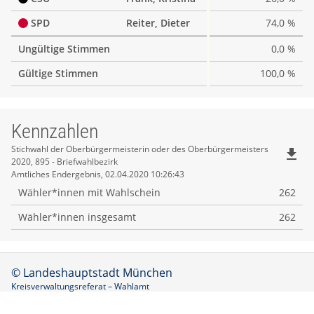
SPD
Reiter, Dieter
74,0 %
Ungültige Stimmen
0,0 %
Gültige Stimmen
100,0 %
Kennzahlen
Kennzahlen
Stichwahl der Oberbürgermeisterin oder des Oberbürgermeisters
file_download
2020, 895 - Briefwahlbezirk
Amtliches Endergebnis, 02.04.2020 10:26:43
Wähler*innen mit Wahlschein
262
Wähler*innen insgesamt
262
© Landeshauptstadt München
Kreisverwaltungsreferat – Wahlamt