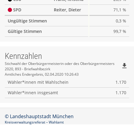
SPD
Reiter, Dieter
71,1 %
Ungültige Stimmen
0,3 %
Gültige Stimmen
99,7 %
Kennzahlen
Kennzahlen
Stichwahl der Oberbürgermeisterin oder des Oberbürgermeisters
file_download
2020, 893 - Briefwahlbezirk
Amtliches Endergebnis, 02.04.2020 10:26:43
Wähler*innen mit Wahlschein
1.170
Wähler*innen insgesamt
1.170
© Landeshauptstadt München
Kreisverwaltungsreferat – Wahlamt