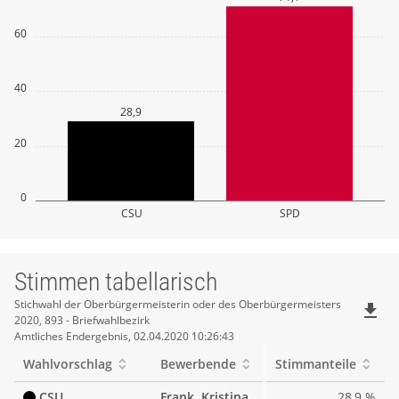
60
40
28,9
20
0
CSU
SPD
Stimmen tabellarisch
Stimmen
Stichwahl der Oberbürgermeisterin oder des Oberbürgermeisters
file_download
2020, 893 - Briefwahlbezirk
tabellarisch
Amtliches Endergebnis, 02.04.2020 10:26:43
Wahlvorschlag
Bewerbende
Stimmanteile
CSU
Frank, Kristina
28,9 %