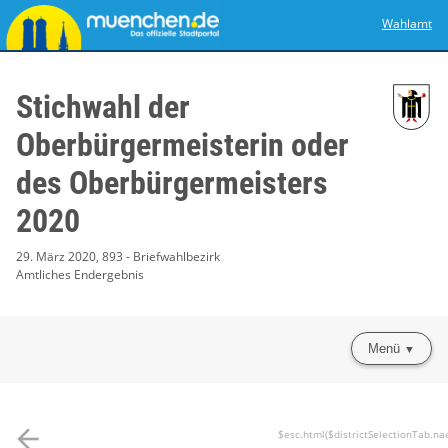
Wahlamt
Stichwahl der
Oberbürgermeisterin oder
des Oberbürgermeisters
2020
29. März 2020, 893 - Briefwahlbezirk
Amtliches Endergebnis
Menü
arrow_back
$esc.html($districtSelectionTab.na