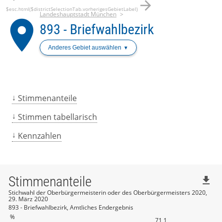
arrow_forward
$esc.html($districtSelectionTab.vorherigesGebietLabel)
Landeshauptstadt München
place
893 - Briefwahlbezirk
Anderes Gebiet auswählen
Stimmenanteile
Stimmen tabellarisch
Kennzahlen
Stimmenanteile
file_download
Stichwahl der Oberbürgermeisterin oder des Oberbürgermeisters 2020,
29. März 2020
893 - Briefwahlbezirk, Amtliches Endergebnis
%
71,1