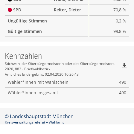
SPD
Reiter, Dieter
70,8 %
Ungültige Stimmen
0,2 %
Gültige Stimmen
99,8 %
Kennzahlen
Kennzahlen
Stichwahl der Oberbürgermeisterin oder des Oberbürgermeisters
file_download
2020, 882 - Briefwahlbezirk
Amtliches Endergebnis, 02.04.2020 10:26:43
Wähler*innen mit Wahlschein
490
Wähler*innen insgesamt
490
© Landeshauptstadt München
Kreisverwaltungsreferat – Wahlamt