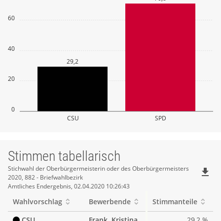
60
40
29,2
20
0
CSU
SPD
Stimmen tabellarisch
Stimmen
Stichwahl der Oberbürgermeisterin oder des Oberbürgermeisters
file_download
2020, 882 - Briefwahlbezirk
tabellarisch
Amtliches Endergebnis, 02.04.2020 10:26:43
Wahlvorschlag
Bewerbende
Stimmanteile
CSU
Frank, Kristina
29,2 %