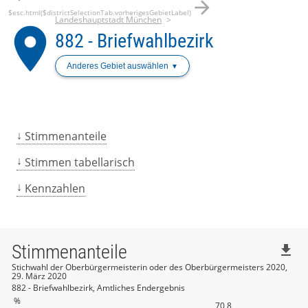
arrow_forward
$esc.html($districtSelectionTab.vorherigesGebietLabel)
Landeshauptstadt München
place
882 - Briefwahlbezirk
Anderes Gebiet auswählen
Stimmenanteile
Stimmen tabellarisch
Kennzahlen
Stimmenanteile
file_download
Stichwahl der Oberbürgermeisterin oder des Oberbürgermeisters 2020,
29. März 2020
882 - Briefwahlbezirk, Amtliches Endergebnis
%
70,8