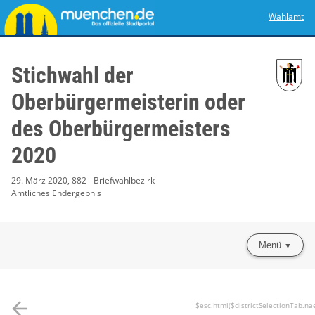
Wahlamt
Stichwahl der
Oberbürgermeisterin oder
des Oberbürgermeisters
2020
29. März 2020, 882 - Briefwahlbezirk
Amtliches Endergebnis
Menü
arrow_back
$esc.html($districtSelectionTab.na