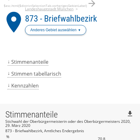
arrow_forward
$esc.html($districtSelectionTab.vorherigesGebietLabel)
Landeshauptstadt München
place
873 - Briefwahlbezirk
Anderes Gebiet auswählen
Stimmenanteile
Stimmen tabellarisch
Kennzahlen
Stimmenanteile
file_download
Stichwahl der Oberbürgermeisterin oder des Oberbürgermeisters 2020,
29. März 2020
873 - Briefwahlbezirk, Amtliches Endergebnis
%
70,8