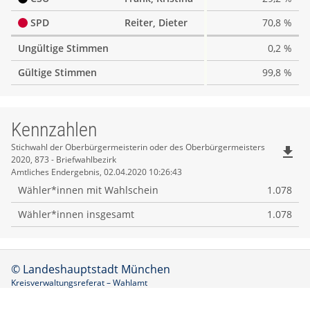
SPD
Reiter, Dieter
70,8 %
Ungültige Stimmen
0,2 %
Gültige Stimmen
99,8 %
Kennzahlen
Kennzahlen
Stichwahl der Oberbürgermeisterin oder des Oberbürgermeisters
file_download
2020, 873 - Briefwahlbezirk
Amtliches Endergebnis, 02.04.2020 10:26:43
Wähler*innen mit Wahlschein
1.078
Wähler*innen insgesamt
1.078
© Landeshauptstadt München
Kreisverwaltungsreferat – Wahlamt