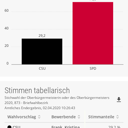
60
40
29,2
20
0
CSU
SPD
Stimmen tabellarisch
Stimmen
Stichwahl der Oberbürgermeisterin oder des Oberbürgermeisters
file_download
2020, 873 - Briefwahlbezirk
tabellarisch
Amtliches Endergebnis, 02.04.2020 10:26:43
Wahlvorschlag
Bewerbende
Stimmanteile
CSU
Frank, Kristina
29,2 %