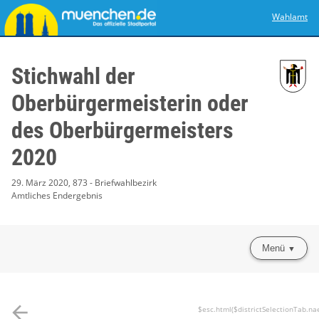
Wahlamt
Stichwahl der
Oberbürgermeisterin oder
des Oberbürgermeisters
2020
29. März 2020, 873 - Briefwahlbezirk
Amtliches Endergebnis
Menü
arrow_back
$esc.html($districtSelectionTab.na