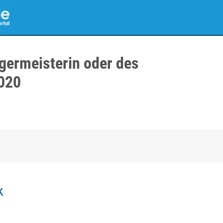
germeisterin oder des
020
k