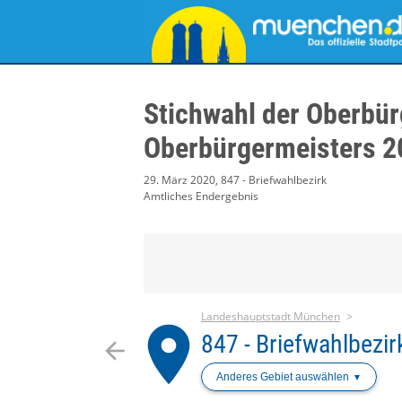
Stichwahl der Oberbür
Oberbürgermeisters 2
29. März 2020, 847 - Briefwahlbezirk
Amtliches Endergebnis
Landeshauptstadt München
place
847 - Briefwahlbezir
arrow_back
Anderes Gebiet auswählen