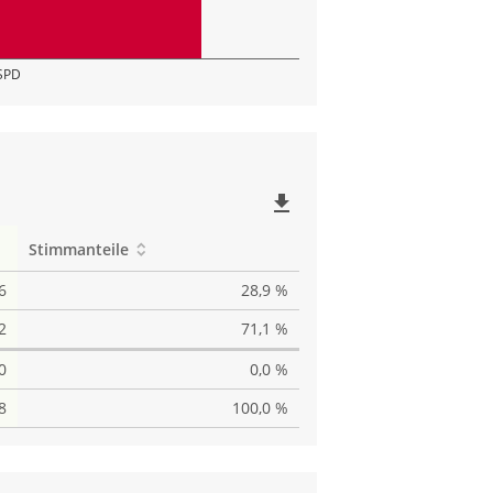
SPD
file_download
Stimmanteile
6
28,9 %
2
71,1 %
0
0,0 %
8
100,0 %