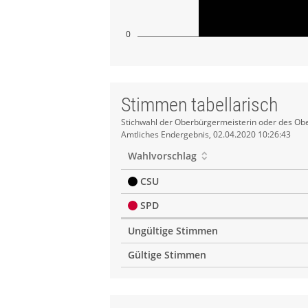
0
Stimmen tabellarisch
Stimmen
Stichwahl der Oberbürgermeisterin oder des Obe
Amtliches Endergebnis, 02.04.2020 10:26:43
tabellarisch
Wahlvorschlag
CSU
SPD
Ungültige Stimmen
Gültige Stimmen