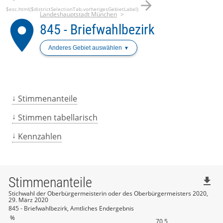
arrow_forward
$esc.html($districtSelectionTab.vorherigesGebietLabel)
Landeshauptstadt München
place
845 - Briefwahlbezirk
Anderes Gebiet auswählen
Stimmenanteile
Stimmen tabellarisch
Kennzahlen
Stimmenanteile
file_download
Stichwahl der Oberbürgermeisterin oder des Oberbürgermeisters 2020,
29. März 2020
845 - Briefwahlbezirk, Amtliches Endergebnis
%
70,5