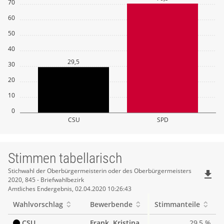
70
60
50
40
29,5
30
20
10
0
CSU
SPD
Stimmen tabellarisch
Stimmen
Stichwahl der Oberbürgermeisterin oder des Oberbürgermeisters
file_download
2020, 845 - Briefwahlbezirk
tabellarisch
Amtliches Endergebnis, 02.04.2020 10:26:43
Wahlvorschlag
Bewerbende
Stimmanteile
CSU
Frank, Kristina
29,5 %