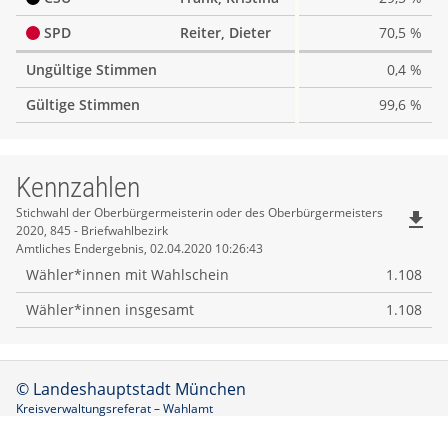
SPD
Reiter, Dieter
70,5 %
Ungültige Stimmen
0,4 %
Gültige Stimmen
99,6 %
Kennzahlen
Kennzahlen
Stichwahl der Oberbürgermeisterin oder des Oberbürgermeisters
file_download
2020, 845 - Briefwahlbezirk
Amtliches Endergebnis, 02.04.2020 10:26:43
Wähler*innen mit Wahlschein
1.108
Wähler*innen insgesamt
1.108
© Landeshauptstadt München
Kreisverwaltungsreferat – Wahlamt