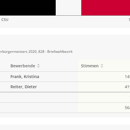
CSU
rbürgermeisters 2020, 828 - Briefwahlbezirk
Bewerbende
Stimmen
Frank, Kristina
14
Reiter, Dieter
41
56