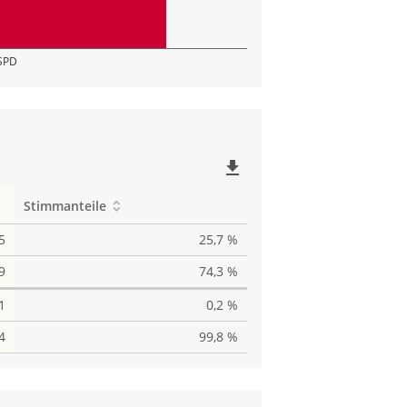
SPD
file_download
Stimmanteile
5
25,7 %
9
74,3 %
1
0,2 %
4
99,8 %