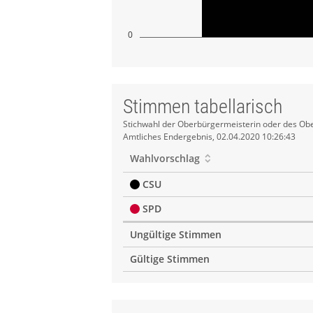
0
Stimmen tabellarisch
Stimmen
Stichwahl der Oberbürgermeisterin oder des Obe
Amtliches Endergebnis, 02.04.2020 10:26:43
tabellarisch
Wahlvorschlag
CSU
SPD
Ungültige Stimmen
Gültige Stimmen