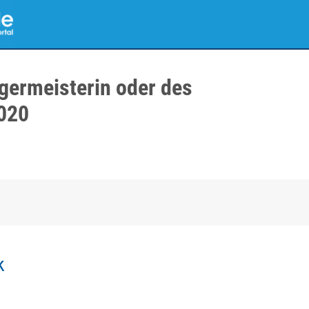
germeisterin oder des
020
k