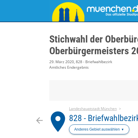
Stichwahl der Oberbür
Oberbürgermeisters 2
29. März 2020, 828 - Briefwahlbezirk
Amtliches Endergebnis
Landeshauptstadt München
place
828 - Briefwahlbezir
arrow_back
Anderes Gebiet auswählen