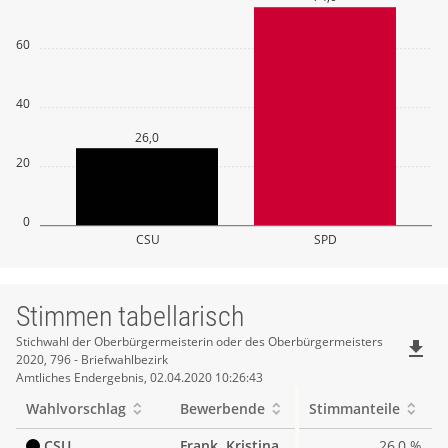
60
40
26,0
20
0
CSU
SPD
Stimmen tabellarisch
Stimmen
Stichwahl der Oberbürgermeisterin oder des Oberbürgermeisters
file_download
2020, 796 - Briefwahlbezirk
tabellarisch
Amtliches Endergebnis, 02.04.2020 10:26:43
Wahlvorschlag
Bewerbende
Stimmanteile
CSU
Frank, Kristina
26,0 %