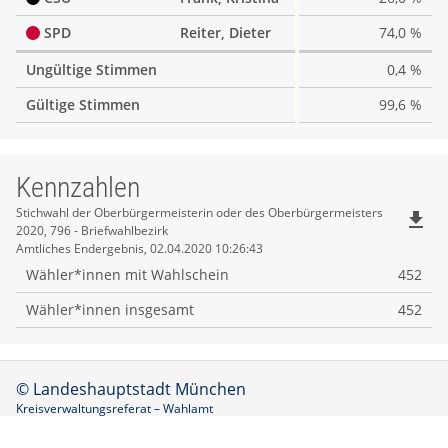
SPD
Reiter, Dieter
74,0 %
Ungültige Stimmen
0,4 %
Gültige Stimmen
99,6 %
Kennzahlen
Kennzahlen
Stichwahl der Oberbürgermeisterin oder des Oberbürgermeisters
file_download
2020, 796 - Briefwahlbezirk
Amtliches Endergebnis, 02.04.2020 10:26:43
Wähler*innen mit Wahlschein
452
Wähler*innen insgesamt
452
© Landeshauptstadt München
Kreisverwaltungsreferat – Wahlamt