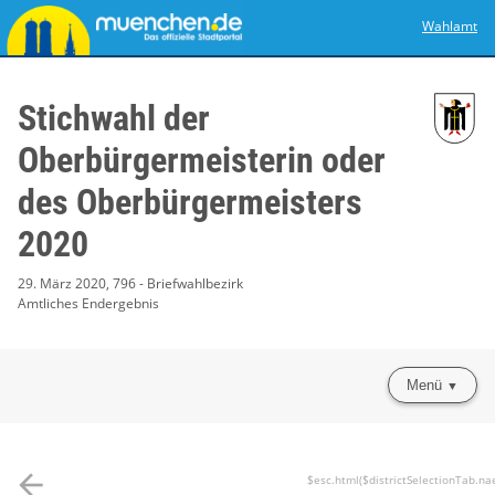
Wahlamt
Stichwahl der
Oberbürgermeisterin oder
des Oberbürgermeisters
2020
29. März 2020, 796 - Briefwahlbezirk
Amtliches Endergebnis
Menü
arrow_back
$esc.html($districtSelectionTab.na