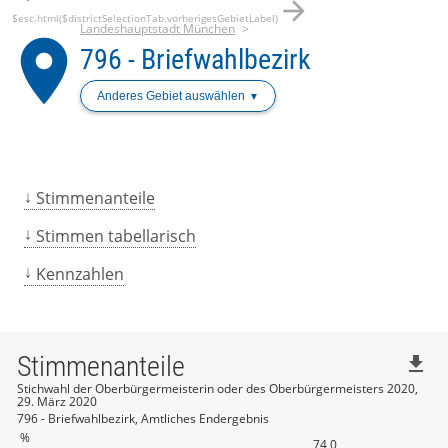
arrow_forward
$esc.html($districtSelectionTab.vorherigesGebietLabel)
Landeshauptstadt München
place
796 - Briefwahlbezirk
Anderes Gebiet auswählen
Stimmenanteile
Stimmen tabellarisch
Kennzahlen
Stimmenanteile
file_download
Stichwahl der Oberbürgermeisterin oder des Oberbürgermeisters 2020,
29. März 2020
796 - Briefwahlbezirk, Amtliches Endergebnis
%
74,0