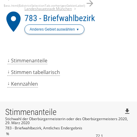
arrow_forward
$esc.html($districtSelectionTab.vorherigesGebietLabel)
Landeshauptstadt München
place
783 - Briefwahlbezirk
Anderes Gebiet auswählen
Stimmenanteile
Stimmen tabellarisch
Kennzahlen
Stimmenanteile
file_download
Stichwahl der Oberbürgermeisterin oder des Oberbürgermeisters 2020,
29. März 2020
783 - Briefwahlbezirk, Amtliches Endergebnis
%
72,1