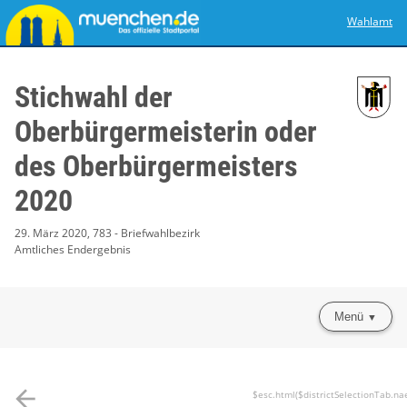
Wahlamt
Stichwahl der
Oberbürgermeisterin oder
des Oberbürgermeisters
2020
29. März 2020, 783 - Briefwahlbezirk
Amtliches Endergebnis
Menü
arrow_back
$esc.html($districtSelectionTab.na