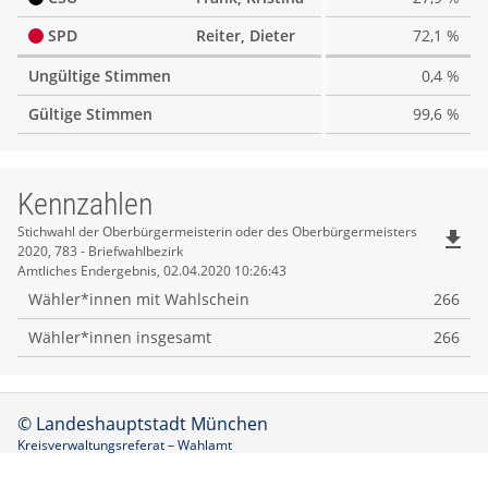
SPD
Reiter, Dieter
72,1 %
Ungültige Stimmen
0,4 %
Gültige Stimmen
99,6 %
Kennzahlen
Kennzahlen
Stichwahl der Oberbürgermeisterin oder des Oberbürgermeisters
file_download
2020, 783 - Briefwahlbezirk
Amtliches Endergebnis, 02.04.2020 10:26:43
Wähler*innen mit Wahlschein
266
Wähler*innen insgesamt
266
© Landeshauptstadt München
Kreisverwaltungsreferat – Wahlamt