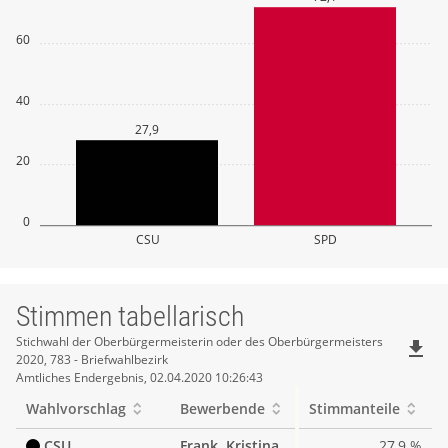
60
40
27,9
20
0
CSU
SPD
Stimmen tabellarisch
Stimmen
Stichwahl der Oberbürgermeisterin oder des Oberbürgermeisters
file_download
2020, 783 - Briefwahlbezirk
tabellarisch
Amtliches Endergebnis, 02.04.2020 10:26:43
Wahlvorschlag
Bewerbende
Stimmanteile
CSU
Frank, Kristina
27,9 %