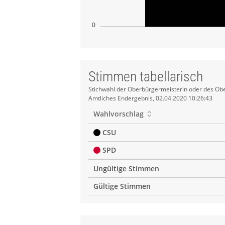
0
Stimmen tabellarisch
Stimmen
Stichwahl der Oberbürgermeisterin oder des Obe
Amtliches Endergebnis, 02.04.2020 10:26:43
tabellarisch
Wahlvorschlag
CSU
SPD
Ungültige Stimmen
Gültige Stimmen