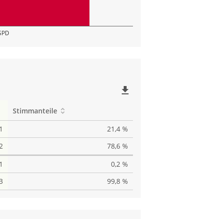
SPD
file_download
Stimmanteile
1
21,4 %
2
78,6 %
1
0,2 %
3
99,8 %