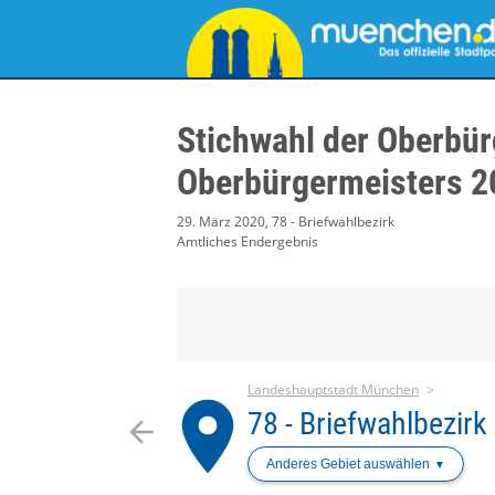
Stichwahl der Oberbür
Oberbürgermeisters 2
29. März 2020, 78 - Briefwahlbezirk
Amtliches Endergebnis
Landeshauptstadt München
place
78 - Briefwahlbezirk
arrow_back
Anderes Gebiet auswählen