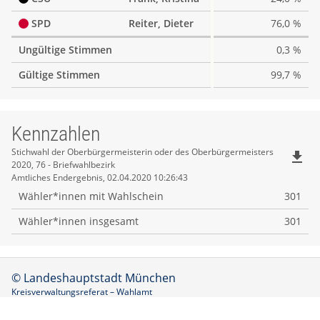
SPD
Reiter, Dieter
76,0 %
Ungültige Stimmen
0,3 %
Gültige Stimmen
99,7 %
Kennzahlen
Kennzahlen
Stichwahl der Oberbürgermeisterin oder des Oberbürgermeisters
file_download
2020, 76 - Briefwahlbezirk
Amtliches Endergebnis, 02.04.2020 10:26:43
Wähler*innen mit Wahlschein
301
Wähler*innen insgesamt
301
© Landeshauptstadt München
Kreisverwaltungsreferat – Wahlamt