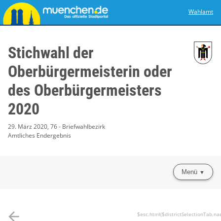
Wahlamt
Stichwahl der
Oberbürgermeisterin oder
des Oberbürgermeisters
2020
29. März 2020, 76 - Briefwahlbezirk
Amtliches Endergebnis
Menü
arrow_back
$esc.html($districtSelectionTab.na