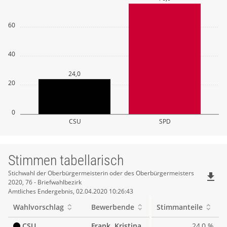
60
40
24,0
20
0
CSU
SPD
Stimmen tabellarisch
Stimmen
Stichwahl der Oberbürgermeisterin oder des Oberbürgermeisters
file_download
2020, 76 - Briefwahlbezirk
tabellarisch
Amtliches Endergebnis, 02.04.2020 10:26:43
Wahlvorschlag
Bewerbende
Stimmanteile
CSU
Frank, Kristina
24,0 %