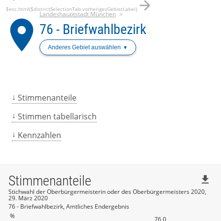
arrow_forward
$esc.html($districtSelectionTab.vorherigesGebietLabel)
Landeshauptstadt München
place
76 - Briefwahlbezirk
Anderes Gebiet auswählen
Stimmenanteile
Stimmen tabellarisch
Kennzahlen
Stimmenanteile
file_download
Stichwahl der Oberbürgermeisterin oder des Oberbürgermeisters 2020,
29. März 2020
76 - Briefwahlbezirk, Amtliches Endergebnis
%
76,0