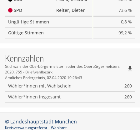
SPD
Reiter, Dieter
73,6 %
Ungültige Stimmen
0,8 %
Gültige Stimmen
99,2 %
Kennzahlen
Kennzahlen
Stichwahl der Oberbürgermeisterin oder des Oberbürgermeisters
file_download
2020, 755 - Briefwahlbezirk
Amtliches Endergebnis, 02.04.2020 10:26:43
Wähler*innen mit Wahlschein
260
Wähler*innen insgesamt
260
© Landeshauptstadt München
Kreisverwaltungsreferat – Wahlamt