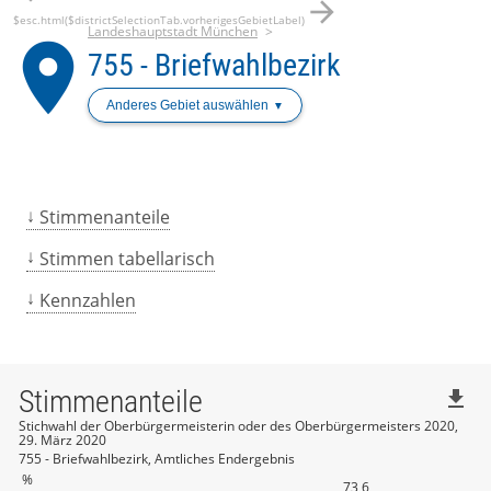
arrow_forward
$esc.html($districtSelectionTab.vorherigesGebietLabel)
Landeshauptstadt München
place
755 - Briefwahlbezirk
Anderes Gebiet auswählen
Stimmenanteile
Stimmen tabellarisch
Kennzahlen
Stimmenanteile
file_download
Stichwahl der Oberbürgermeisterin oder des Oberbürgermeisters 2020,
29. März 2020
755 - Briefwahlbezirk, Amtliches Endergebnis
%
73,6