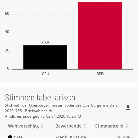
60
40
26,4
20
0
CSU
SPD
Stimmen tabellarisch
Stimmen
Stichwahl der Oberbürgermeisterin oder des Oberbürgermeisters
file_download
2020, 755 - Briefwahlbezirk
tabellarisch
Amtliches Endergebnis, 02.04.2020 10:26:43
Wahlvorschlag
Bewerbende
Stimmanteile
CSU
Frank, Kristina
26,4 %