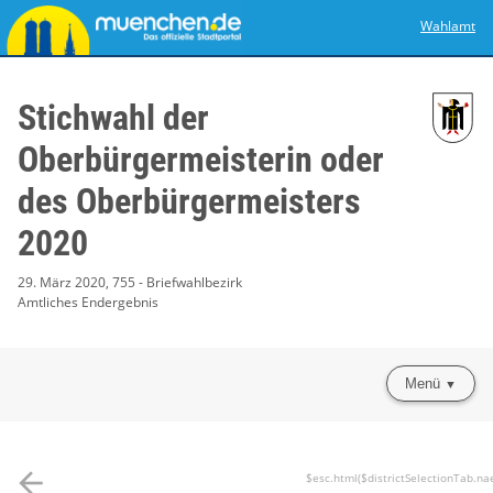
Wahlamt
Stichwahl der
Oberbürgermeisterin oder
des Oberbürgermeisters
2020
29. März 2020, 755 - Briefwahlbezirk
Amtliches Endergebnis
Menü
arrow_back
$esc.html($districtSelectionTab.na