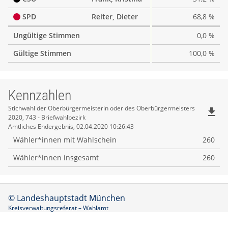
SPD
Reiter, Dieter
68,8 %
Ungültige Stimmen
0,0 %
Gültige Stimmen
100,0 %
Kennzahlen
Kennzahlen
Stichwahl der Oberbürgermeisterin oder des Oberbürgermeisters
file_download
2020, 743 - Briefwahlbezirk
Amtliches Endergebnis, 02.04.2020 10:26:43
Wähler*innen mit Wahlschein
260
Wähler*innen insgesamt
260
© Landeshauptstadt München
Kreisverwaltungsreferat – Wahlamt