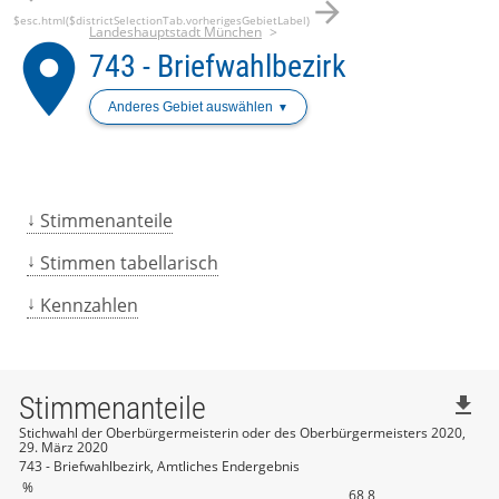
arrow_forward
$esc.html($districtSelectionTab.vorherigesGebietLabel)
Landeshauptstadt München
place
743 - Briefwahlbezirk
Anderes Gebiet auswählen
Stimmenanteile
Stimmen tabellarisch
Kennzahlen
Stimmenanteile
file_download
Stichwahl der Oberbürgermeisterin oder des Oberbürgermeisters 2020,
29. März 2020
743 - Briefwahlbezirk, Amtliches Endergebnis
%
68,8