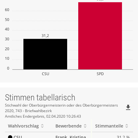
60
50
40
31,2
30
20
10
0
CSU
SPD
Stimmen tabellarisch
Stimmen
Stichwahl der Oberbürgermeisterin oder des Oberbürgermeisters
file_download
2020, 743 - Briefwahlbezirk
tabellarisch
Amtliches Endergebnis, 02.04.2020 10:26:43
Wahlvorschlag
Bewerbende
Stimmanteile
CSU
Frank, Kristina
31,2 %