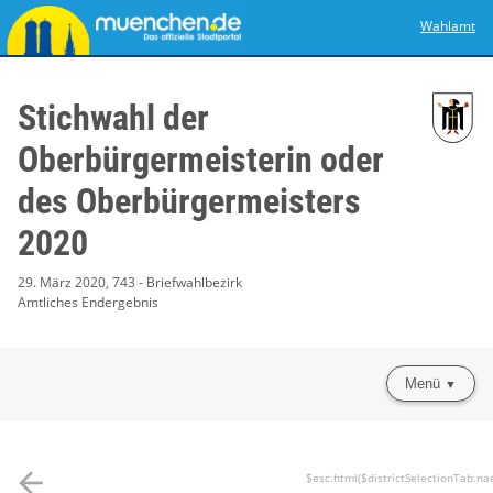
Wahlamt
Stichwahl der
Oberbürgermeisterin oder
des Oberbürgermeisters
2020
29. März 2020, 743 - Briefwahlbezirk
Amtliches Endergebnis
Menü
arrow_back
$esc.html($districtSelectionTab.na