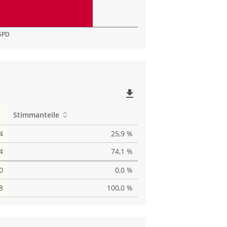
SPD
file_download
Stimmanteile
4
25,9 %
4
74,1 %
0
0,0 %
8
100,0 %