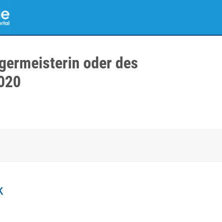
germeisterin oder des
020
k