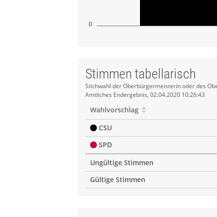
0
Stimmen tabellarisch
Stimmen
Stichwahl der Oberbürgermeisterin oder des Obe
Amtliches Endergebnis, 02.04.2020 10:26:43
tabellarisch
Wahlvorschlag
CSU
SPD
Ungültige Stimmen
Gültige Stimmen