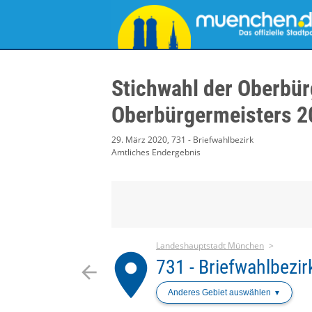
Stichwahl der Oberbür
Oberbürgermeisters 2
29. März 2020, 731 - Briefwahlbezirk
Amtliches Endergebnis
Landeshauptstadt München
place
731 - Briefwahlbezir
arrow_back
Anderes Gebiet auswählen