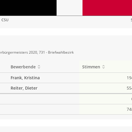
CSU
rbürgermeisters 2020, 731 - Briefwahlbezirk
Bewerbende
Stimmen
Frank, Kristina
19
Reiter, Dieter
55
74