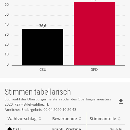
60
50
40
36,6
30
20
10
0
CSU
SPD
Stimmen tabellarisch
Stimmen
Stichwahl der Oberbürgermeisterin oder des Oberbürgermeisters
file_download
2020, 727 - Briefwahlbezirk
tabellarisch
Amtliches Endergebnis, 02.04.2020 10:26:43
Wahlvorschlag
Bewerbende
Stimmanteile
CSU
Frank, Kristina
36,6 %