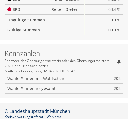
SPD
Reiter, Dieter
63,4 %
Ungültige Stimmen
0,0 %
Gültige Stimmen
100,0 %
Kennzahlen
Kennzahlen
Stichwahl der Oberbürgermeisterin oder des Oberbürgermeisters
file_download
2020, 727 - Briefwahlbezirk
Amtliches Endergebnis, 02.04.2020 10:26:43
Wähler*innen mit Wahlschein
202
Wähler*innen insgesamt
202
© Landeshauptstadt München
Kreisverwaltungsreferat – Wahlamt