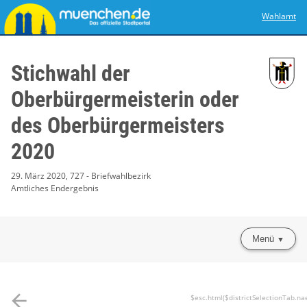
Wahlamt
Stichwahl der
Oberbürgermeisterin oder
des Oberbürgermeisters
2020
29. März 2020, 727 - Briefwahlbezirk
Amtliches Endergebnis
Menü
arrow_back
$esc.html($districtSelectionTab.na