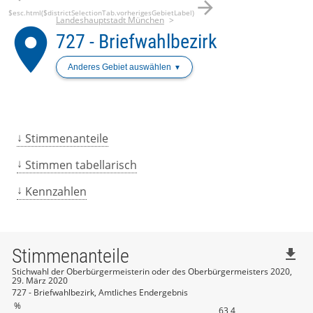
arrow_forward
$esc.html($districtSelectionTab.vorherigesGebietLabel)
Landeshauptstadt München
place
727 - Briefwahlbezirk
Anderes Gebiet auswählen
Stimmenanteile
Stimmen tabellarisch
Kennzahlen
Stimmenanteile
file_download
Stichwahl der Oberbürgermeisterin oder des Oberbürgermeisters 2020,
29. März 2020
727 - Briefwahlbezirk, Amtliches Endergebnis
%
63,4