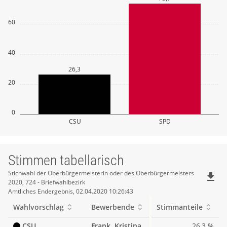
60
40
26,3
20
0
CSU
SPD
Stimmen tabellarisch
Stimmen
Stichwahl der Oberbürgermeisterin oder des Oberbürgermeisters
file_download
2020, 724 - Briefwahlbezirk
tabellarisch
Amtliches Endergebnis, 02.04.2020 10:26:43
Wahlvorschlag
Bewerbende
Stimmanteile
CSU
Frank, Kristina
26,3 %