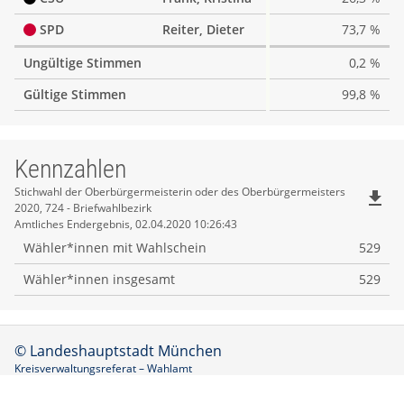
SPD
Reiter, Dieter
73,7 %
Ungültige Stimmen
0,2 %
Gültige Stimmen
99,8 %
Kennzahlen
Kennzahlen
Stichwahl der Oberbürgermeisterin oder des Oberbürgermeisters
file_download
2020, 724 - Briefwahlbezirk
Amtliches Endergebnis, 02.04.2020 10:26:43
Wähler*innen mit Wahlschein
529
Wähler*innen insgesamt
529
© Landeshauptstadt München
Kreisverwaltungsreferat – Wahlamt