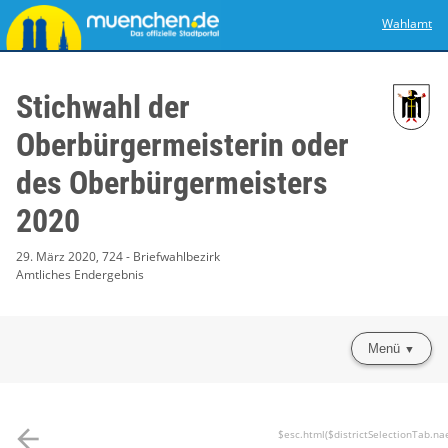
Wahlamt
Stichwahl der
Oberbürgermeisterin oder
des Oberbürgermeisters
2020
29. März 2020, 724 - Briefwahlbezirk
Amtliches Endergebnis
Menü
arrow_back
$esc.html($districtSelectionTab.na