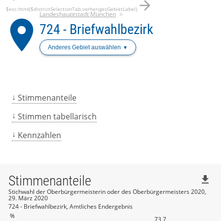
arrow_forward
$esc.html($districtSelectionTab.vorherigesGebietLabel)
Landeshauptstadt München
place
724 - Briefwahlbezirk
Anderes Gebiet auswählen
Stimmenanteile
Stimmen tabellarisch
Kennzahlen
Stimmenanteile
file_download
Stichwahl der Oberbürgermeisterin oder des Oberbürgermeisters 2020,
29. März 2020
724 - Briefwahlbezirk, Amtliches Endergebnis
%
73,7