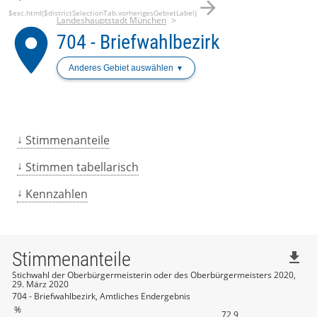
arrow_forward
$esc.html($districtSelectionTab.vorherigesGebietLabel)
Landeshauptstadt München
place
704 - Briefwahlbezirk
Anderes Gebiet auswählen
Stimmenanteile
Stimmen tabellarisch
Kennzahlen
Stimmenanteile
file_download
Stichwahl der Oberbürgermeisterin oder des Oberbürgermeisters 2020,
29. März 2020
704 - Briefwahlbezirk, Amtliches Endergebnis
%
72,9