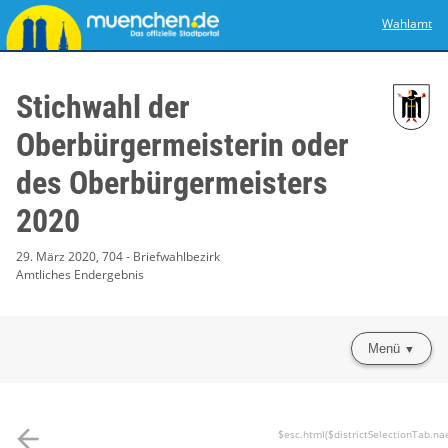
Wahlamt
Stichwahl der
Oberbürgermeisterin oder
des Oberbürgermeisters
2020
29. März 2020, 704 - Briefwahlbezirk
Amtliches Endergebnis
Menü
arrow_back
$esc.html($districtSelectionTab.na