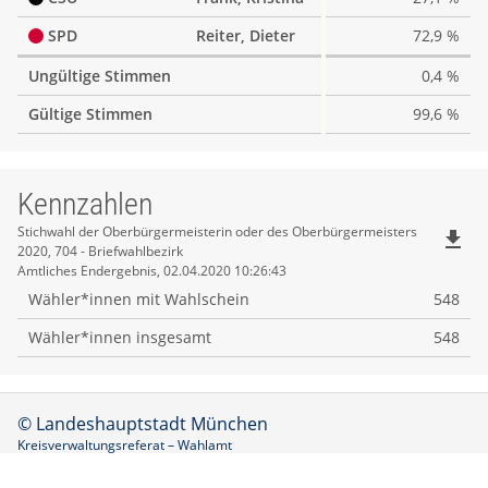
SPD
Reiter, Dieter
72,9 %
Ungültige Stimmen
0,4 %
Gültige Stimmen
99,6 %
Kennzahlen
Kennzahlen
Stichwahl der Oberbürgermeisterin oder des Oberbürgermeisters
file_download
2020, 704 - Briefwahlbezirk
Amtliches Endergebnis, 02.04.2020 10:26:43
Wähler*innen mit Wahlschein
548
Wähler*innen insgesamt
548
© Landeshauptstadt München
Kreisverwaltungsreferat – Wahlamt