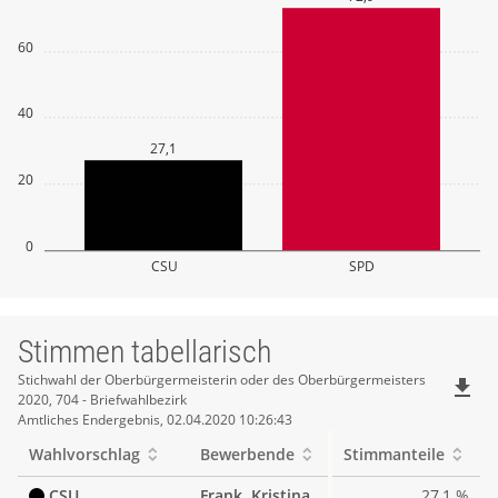
60
40
27,1
20
0
CSU
SPD
Stimmen tabellarisch
Stimmen
Stichwahl der Oberbürgermeisterin oder des Oberbürgermeisters
file_download
2020, 704 - Briefwahlbezirk
tabellarisch
Amtliches Endergebnis, 02.04.2020 10:26:43
Wahlvorschlag
Bewerbende
Stimmanteile
CSU
Frank, Kristina
27,1 %