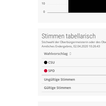
10
0
Stimmen tabellarisch
Stimmen
Stichwahl der Oberbürgermeisterin oder des Obe
Amtliches Endergebnis, 02.04.2020 10:26:43
tabellarisch
Wahlvorschlag
CSU
SPD
Ungültige Stimmen
Gültige Stimmen