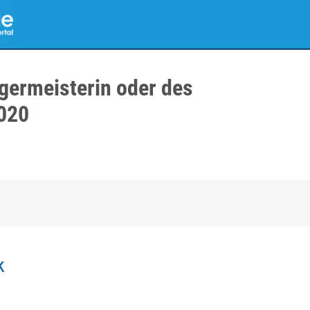
germeisterin oder des
020
k