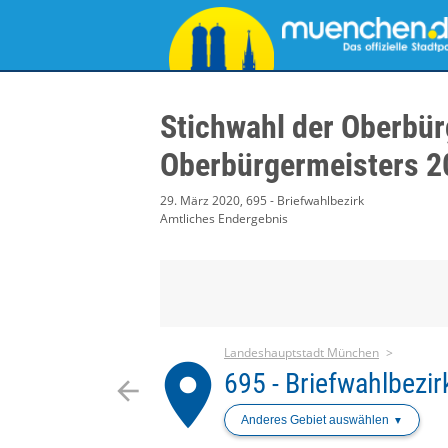
Stichwahl der Oberbür
Oberbürgermeisters 2
29. März 2020, 695 - Briefwahlbezirk
Amtliches Endergebnis
Landeshauptstadt München
place
695 - Briefwahlbezir
arrow_back
Anderes Gebiet auswählen