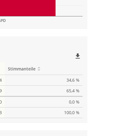
SPD
file_download
Stimmanteile
4
34,6 %
9
65,4 %
0
0,0 %
3
100,0 %