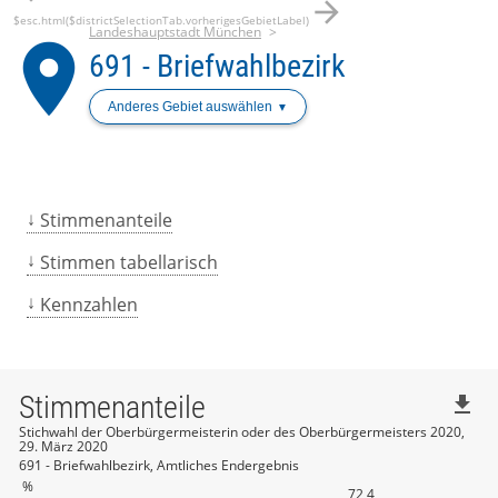
arrow_forward
$esc.html($districtSelectionTab.vorherigesGebietLabel)
Landeshauptstadt München
place
691 - Briefwahlbezirk
Anderes Gebiet auswählen
Stimmenanteile
Stimmen tabellarisch
Kennzahlen
Stimmenanteile
file_download
Stichwahl der Oberbürgermeisterin oder des Oberbürgermeisters 2020,
29. März 2020
691 - Briefwahlbezirk, Amtliches Endergebnis
%
72,4