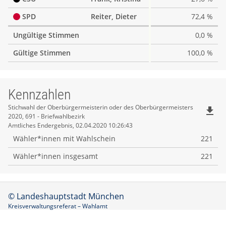
SPD
Reiter, Dieter
72,4 %
Ungültige Stimmen
0,0 %
Gültige Stimmen
100,0 %
Kennzahlen
Kennzahlen
Stichwahl der Oberbürgermeisterin oder des Oberbürgermeisters
file_download
2020, 691 - Briefwahlbezirk
Amtliches Endergebnis, 02.04.2020 10:26:43
Wähler*innen mit Wahlschein
221
Wähler*innen insgesamt
221
© Landeshauptstadt München
Kreisverwaltungsreferat – Wahlamt