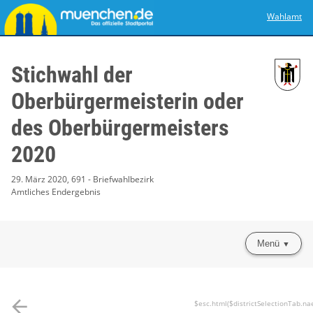
Wahlamt
Stichwahl der
Oberbürgermeisterin oder
des Oberbürgermeisters
2020
29. März 2020, 691 - Briefwahlbezirk
Amtliches Endergebnis
Menü
arrow_back
$esc.html($districtSelectionTab.na