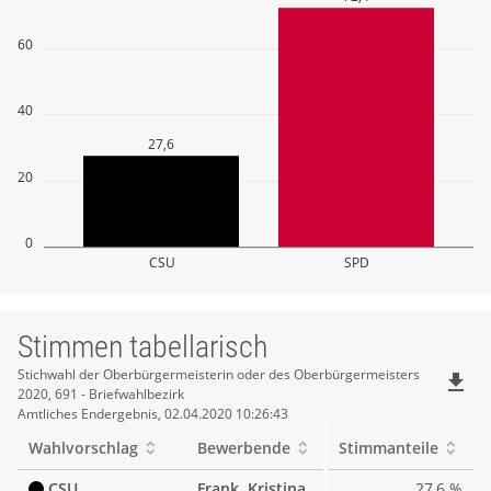
60
40
27,6
20
0
CSU
SPD
Stimmen tabellarisch
Stimmen
Stichwahl der Oberbürgermeisterin oder des Oberbürgermeisters
file_download
2020, 691 - Briefwahlbezirk
tabellarisch
Amtliches Endergebnis, 02.04.2020 10:26:43
Wahlvorschlag
Bewerbende
Stimmanteile
CSU
Frank, Kristina
27,6 %