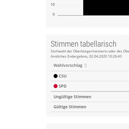
10
0
Stimmen tabellarisch
Stimmen
Stichwahl der Oberbürgermeisterin oder des Obe
Amtliches Endergebnis, 02.04.2020 10:26:43
tabellarisch
Wahlvorschlag
CSU
SPD
Ungültige Stimmen
Gültige Stimmen