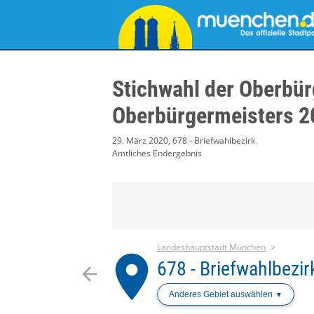
Stichwahl der Oberbür
Oberbürgermeisters 2
29. März 2020, 678 - Briefwahlbezirk
Amtliches Endergebnis
Landeshauptstadt München
place
678 - Briefwahlbezir
arrow_back
Anderes Gebiet auswählen