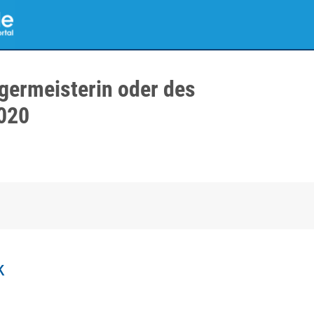
germeisterin oder des
020
k