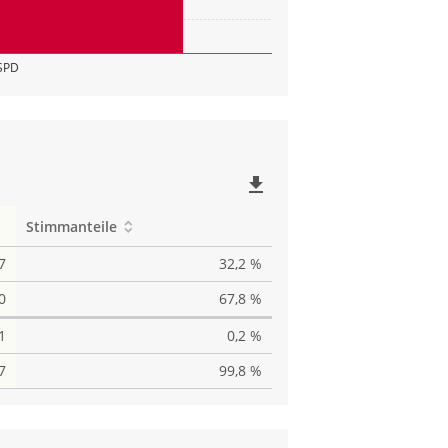
SPD
file_download
Stimmanteile
7
32,2 %
0
67,8 %
1
0,2 %
7
99,8 %