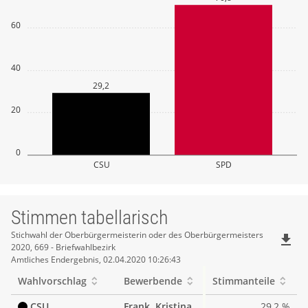
60
40
29,2
20
0
CSU
SPD
Stimmen tabellarisch
Stimmen
Stichwahl der Oberbürgermeisterin oder des Oberbürgermeisters
file_download
2020, 669 - Briefwahlbezirk
tabellarisch
Amtliches Endergebnis, 02.04.2020 10:26:43
Wahlvorschlag
Bewerbende
Stimmanteile
CSU
Frank, Kristina
29,2 %