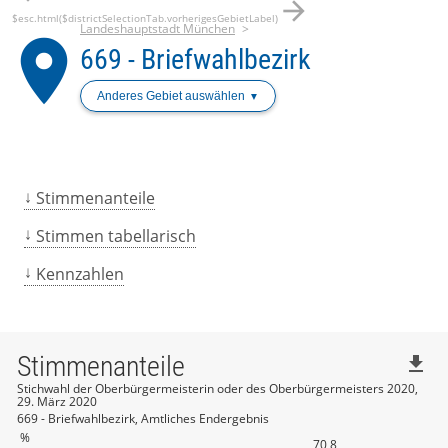
arrow_forward
$esc.html($districtSelectionTab.vorherigesGebietLabel)
Landeshauptstadt München
place
669 - Briefwahlbezirk
Anderes Gebiet auswählen
Stimmenanteile
Stimmen tabellarisch
Kennzahlen
Stimmenanteile
file_download
Stichwahl der Oberbürgermeisterin oder des Oberbürgermeisters 2020,
29. März 2020
669 - Briefwahlbezirk, Amtliches Endergebnis
%
70,8