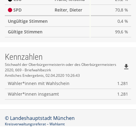
SPD
Reiter, Dieter
70,8 %
Ungültige Stimmen
0,4 %
Gültige Stimmen
99,6 %
Kennzahlen
Kennzahlen
Stichwahl der Oberbürgermeisterin oder des Oberbürgermeisters
file_download
2020, 669 - Briefwahlbezirk
Amtliches Endergebnis, 02.04.2020 10:26:43
Wähler*innen mit Wahlschein
1.281
Wähler*innen insgesamt
1.281
© Landeshauptstadt München
Kreisverwaltungsreferat – Wahlamt