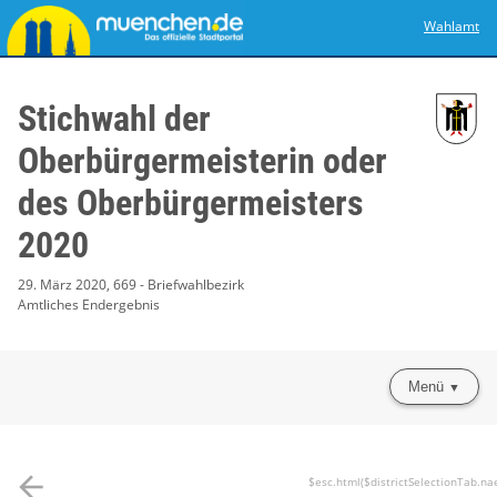
Wahlamt
Stichwahl der
Oberbürgermeisterin oder
des Oberbürgermeisters
2020
29. März 2020, 669 - Briefwahlbezirk
Amtliches Endergebnis
Menü
arrow_back
$esc.html($districtSelectionTab.na