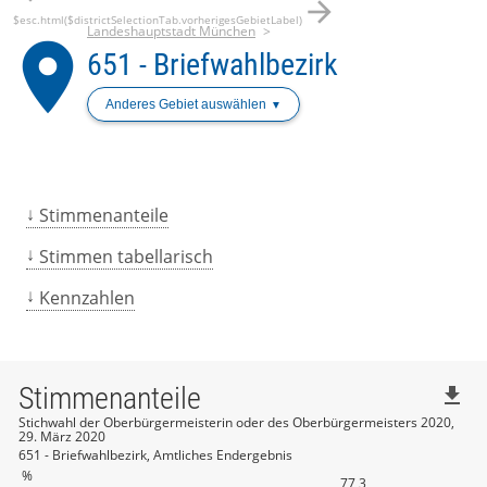
arrow_forward
$esc.html($districtSelectionTab.vorherigesGebietLabel)
Landeshauptstadt München
place
651 - Briefwahlbezirk
Anderes Gebiet auswählen
Stimmenanteile
Stimmen tabellarisch
Kennzahlen
Stimmenanteile
file_download
Stichwahl der Oberbürgermeisterin oder des Oberbürgermeisters 2020,
29. März 2020
651 - Briefwahlbezirk, Amtliches Endergebnis
%
77,3