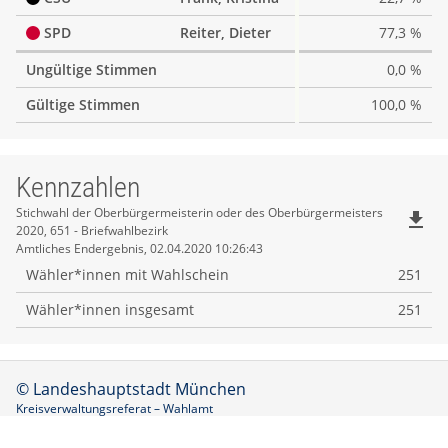
SPD
Reiter, Dieter
77,3 %
Ungültige Stimmen
0,0 %
Gültige Stimmen
100,0 %
Kennzahlen
Kennzahlen
Stichwahl der Oberbürgermeisterin oder des Oberbürgermeisters
file_download
2020, 651 - Briefwahlbezirk
Amtliches Endergebnis, 02.04.2020 10:26:43
Wähler*innen mit Wahlschein
251
Wähler*innen insgesamt
251
© Landeshauptstadt München
Kreisverwaltungsreferat – Wahlamt