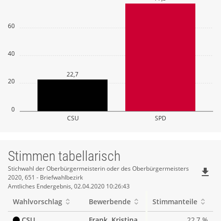
60
40
22,7
20
0
CSU
SPD
Stimmen tabellarisch
Stimmen
Stichwahl der Oberbürgermeisterin oder des Oberbürgermeisters
file_download
2020, 651 - Briefwahlbezirk
tabellarisch
Amtliches Endergebnis, 02.04.2020 10:26:43
Wahlvorschlag
Bewerbende
Stimmanteile
CSU
Frank, Kristina
22,7 %