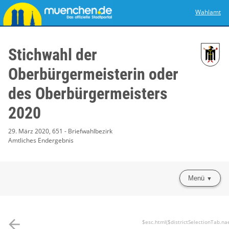
Wahlamt
Stichwahl der
Oberbürgermeisterin oder
des Oberbürgermeisters
2020
29. März 2020, 651 - Briefwahlbezirk
Amtliches Endergebnis
Menü
arrow_back
$esc.html($districtSelectionTab.na