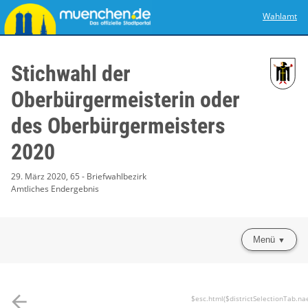
Wahlamt
Stichwahl der
Oberbürgermeisterin oder
des Oberbürgermeisters
2020
29. März 2020, 65 - Briefwahlbezirk
Amtliches Endergebnis
Menü
arrow_back
$esc.html($districtSelectionTab.na