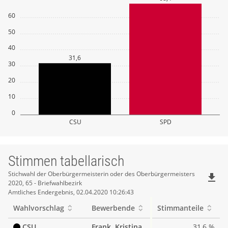
60
50
40
31,6
30
20
10
0
CSU
SPD
Stimmen tabellarisch
Stimmen
Stichwahl der Oberbürgermeisterin oder des Oberbürgermeisters
file_download
2020, 65 - Briefwahlbezirk
tabellarisch
Amtliches Endergebnis, 02.04.2020 10:26:43
Wahlvorschlag
Bewerbende
Stimmanteile
CSU
Frank, Kristina
31,6 %