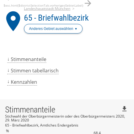
arrow_forward
$esc.html($districtSelectionTab.vorherigesGebietLabel)
Landeshauptstadt München
place
65 - Briefwahlbezirk
Anderes Gebiet auswählen
Stimmenanteile
Stimmen tabellarisch
Kennzahlen
Stimmenanteile
file_download
Stichwahl der Oberbürgermeisterin oder des Oberbürgermeisters 2020,
29. März 2020
65 - Briefwahlbezirk, Amtliches Endergebnis
%
68,4