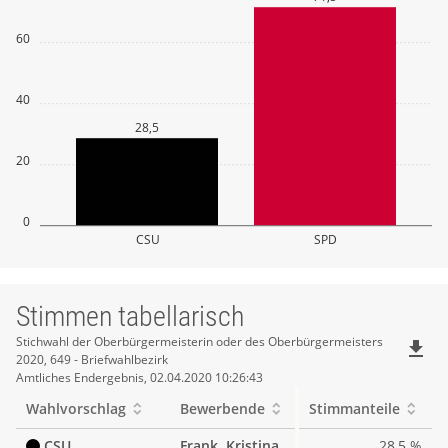
60
40
28,5
20
0
CSU
SPD
Stimmen tabellarisch
Stimmen
Stichwahl der Oberbürgermeisterin oder des Oberbürgermeisters
file_download
2020, 649 - Briefwahlbezirk
tabellarisch
Amtliches Endergebnis, 02.04.2020 10:26:43
Wahlvorschlag
Bewerbende
Stimmanteile
CSU
Frank, Kristina
28,5 %