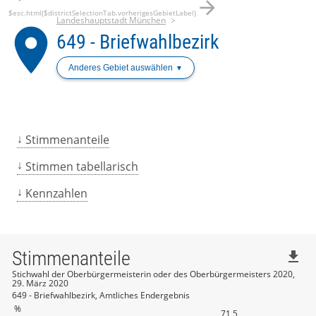
arrow_forward
$esc.html($districtSelectionTab.vorherigesGebietLabel)
Landeshauptstadt München
place
649 - Briefwahlbezirk
Anderes Gebiet auswählen
Stimmenanteile
Stimmen tabellarisch
Kennzahlen
Stimmenanteile
file_download
Stichwahl der Oberbürgermeisterin oder des Oberbürgermeisters 2020,
29. März 2020
649 - Briefwahlbezirk, Amtliches Endergebnis
%
71,5