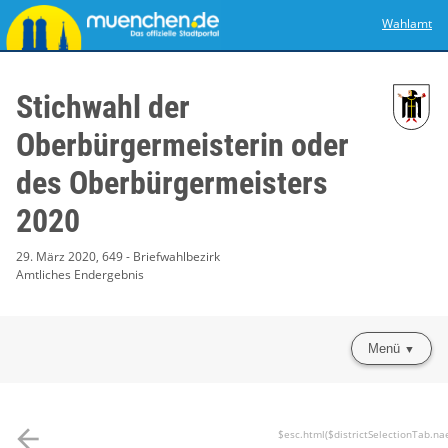
Wahlamt
Stichwahl der
Oberbürgermeisterin oder
des Oberbürgermeisters
2020
29. März 2020, 649 - Briefwahlbezirk
Amtliches Endergebnis
Menü
arrow_back
$esc.html($districtSelectionTab.na