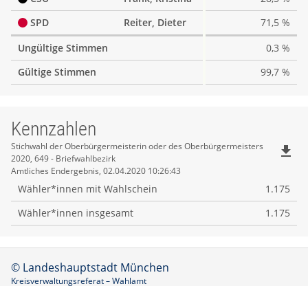
SPD
Reiter, Dieter
71,5 %
Ungültige Stimmen
0,3 %
Gültige Stimmen
99,7 %
Kennzahlen
Kennzahlen
Stichwahl der Oberbürgermeisterin oder des Oberbürgermeisters
file_download
2020, 649 - Briefwahlbezirk
Amtliches Endergebnis, 02.04.2020 10:26:43
Wähler*innen mit Wahlschein
1.175
Wähler*innen insgesamt
1.175
© Landeshauptstadt München
Kreisverwaltungsreferat – Wahlamt