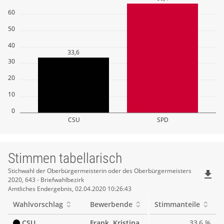
60
50
40
33,6
30
20
10
0
CSU
SPD
Stimmen tabellarisch
Stimmen
Stichwahl der Oberbürgermeisterin oder des Oberbürgermeisters
file_download
2020, 643 - Briefwahlbezirk
tabellarisch
Amtliches Endergebnis, 02.04.2020 10:26:43
Wahlvorschlag
Bewerbende
Stimmanteile
CSU
Frank, Kristina
33,6 %