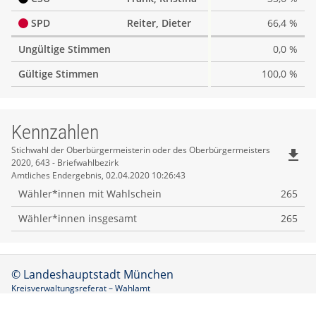
SPD
Reiter, Dieter
66,4 %
Ungültige Stimmen
0,0 %
Gültige Stimmen
100,0 %
Kennzahlen
Kennzahlen
Stichwahl der Oberbürgermeisterin oder des Oberbürgermeisters
file_download
2020, 643 - Briefwahlbezirk
Amtliches Endergebnis, 02.04.2020 10:26:43
Wähler*innen mit Wahlschein
265
Wähler*innen insgesamt
265
© Landeshauptstadt München
Kreisverwaltungsreferat – Wahlamt