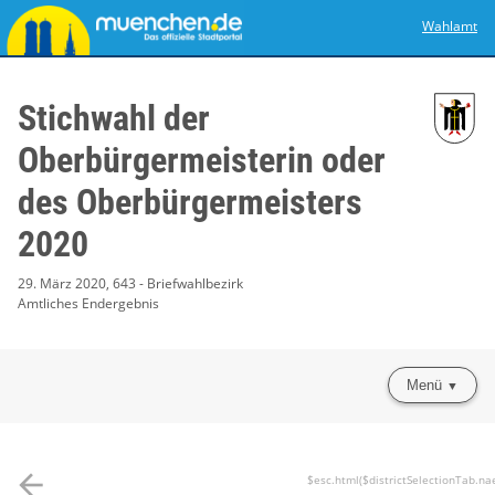
Wahlamt
Stichwahl der
Oberbürgermeisterin oder
des Oberbürgermeisters
2020
29. März 2020, 643 - Briefwahlbezirk
Amtliches Endergebnis
Menü
arrow_back
$esc.html($districtSelectionTab.na