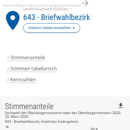
arrow_forward
$esc.html($districtSelectionTab.vorherigesGebietLabel)
Landeshauptstadt München
place
643 - Briefwahlbezirk
Anderes Gebiet auswählen
Stimmenanteile
Stimmen tabellarisch
Kennzahlen
Stimmenanteile
file_download
Stichwahl der Oberbürgermeisterin oder des Oberbürgermeisters 2020,
29. März 2020
643 - Briefwahlbezirk, Amtliches Endergebnis
%
66,4