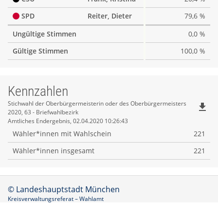
SPD
Reiter, Dieter
79,6 %
Ungültige Stimmen
0,0 %
Gültige Stimmen
100,0 %
Kennzahlen
Kennzahlen
Stichwahl der Oberbürgermeisterin oder des Oberbürgermeisters
file_download
2020, 63 - Briefwahlbezirk
Amtliches Endergebnis, 02.04.2020 10:26:43
Wähler*innen mit Wahlschein
221
Wähler*innen insgesamt
221
© Landeshauptstadt München
Kreisverwaltungsreferat – Wahlamt