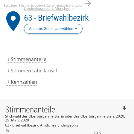
arrow_forward
$esc.html($districtSelectionTab.vorherigesGebietLabel)
Landeshauptstadt München
place
63 - Briefwahlbezirk
Anderes Gebiet auswählen
Stimmenanteile
Stimmen tabellarisch
Kennzahlen
Stimmenanteile
file_download
Stichwahl der Oberbürgermeisterin oder des Oberbürgermeisters 2020,
29. März 2020
63 - Briefwahlbezirk, Amtliches Endergebnis
%
79,6