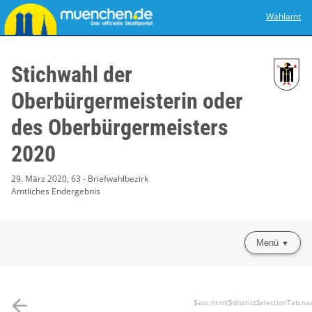
Wahlamt
Stichwahl der
Oberbürgermeisterin oder
des Oberbürgermeisters
2020
29. März 2020, 63 - Briefwahlbezirk
Amtliches Endergebnis
Menü
arrow_back
$esc.html($districtSelectionTab.na