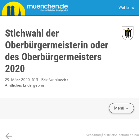
Wahlamt
Stichwahl der
Oberbürgermeisterin oder
des Oberbürgermeisters
2020
29. März 2020, 613 - Briefwahlbezirk
Amtliches Endergebnis
Menü
arrow_back
$esc.html($districtSelectionTab.na