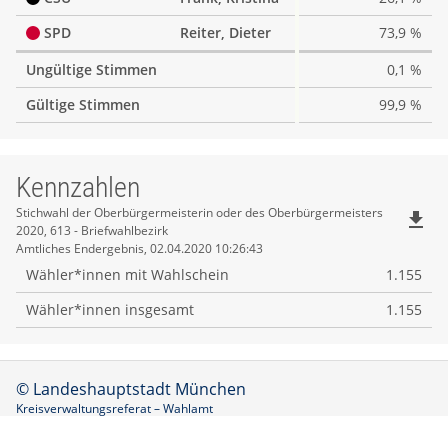
SPD
Reiter, Dieter
73,9 %
Ungültige Stimmen
0,1 %
Gültige Stimmen
99,9 %
Kennzahlen
Kennzahlen
Stichwahl der Oberbürgermeisterin oder des Oberbürgermeisters
file_download
2020, 613 - Briefwahlbezirk
Amtliches Endergebnis, 02.04.2020 10:26:43
Wähler*innen mit Wahlschein
1.155
Wähler*innen insgesamt
1.155
© Landeshauptstadt München
Kreisverwaltungsreferat – Wahlamt