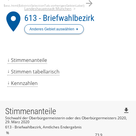
arrow_forward
$esc.html($districtSelectionTab.vorherigesGebietLabel)
Landeshauptstadt München
place
613 - Briefwahlbezirk
Anderes Gebiet auswählen
Stimmenanteile
Stimmen tabellarisch
Kennzahlen
Stimmenanteile
file_download
Stichwahl der Oberbürgermeisterin oder des Oberbürgermeisters 2020,
29. März 2020
613 - Briefwahlbezirk, Amtliches Endergebnis
%
73,9