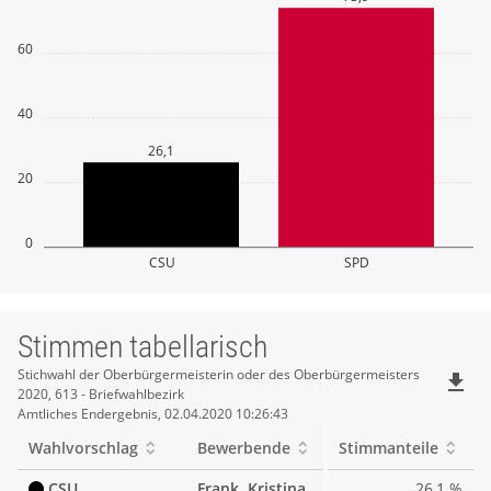
60
40
26,1
20
0
CSU
SPD
Stimmen tabellarisch
Stimmen
Stichwahl der Oberbürgermeisterin oder des Oberbürgermeisters
file_download
2020, 613 - Briefwahlbezirk
tabellarisch
Amtliches Endergebnis, 02.04.2020 10:26:43
Wahlvorschlag
Bewerbende
Stimmanteile
CSU
Frank, Kristina
26,1 %