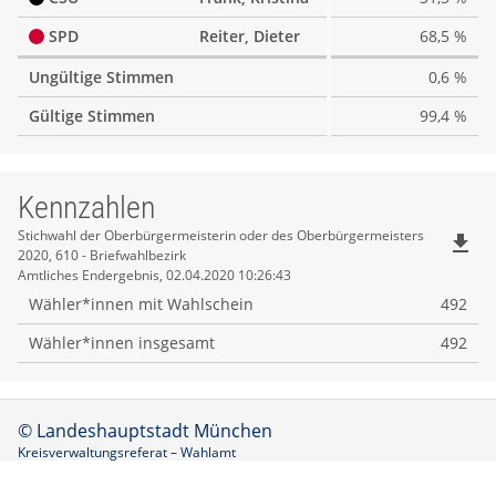
SPD
Reiter, Dieter
68,5 %
Ungültige Stimmen
0,6 %
Gültige Stimmen
99,4 %
Kennzahlen
Kennzahlen
Stichwahl der Oberbürgermeisterin oder des Oberbürgermeisters
file_download
2020, 610 - Briefwahlbezirk
Amtliches Endergebnis, 02.04.2020 10:26:43
Wähler*innen mit Wahlschein
492
Wähler*innen insgesamt
492
© Landeshauptstadt München
Kreisverwaltungsreferat – Wahlamt