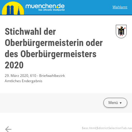
Wahlamt
Stichwahl der
Oberbürgermeisterin oder
des Oberbürgermeisters
2020
29. März 2020, 610 - Briefwahlbezirk
Amtliches Endergebnis
Menü
arrow_back
$esc.html($districtSelectionTab.na