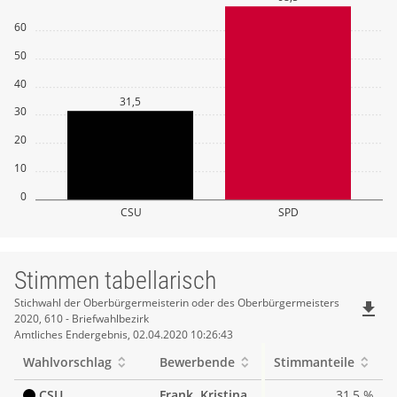
60
50
40
31,5
30
20
10
0
CSU
SPD
Stimmen tabellarisch
Stimmen
Stichwahl der Oberbürgermeisterin oder des Oberbürgermeisters
file_download
2020, 610 - Briefwahlbezirk
tabellarisch
Amtliches Endergebnis, 02.04.2020 10:26:43
Wahlvorschlag
Bewerbende
Stimmanteile
CSU
Frank, Kristina
31,5 %