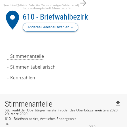
arrow_forward
$esc.html($districtSelectionTab.vorherigesGebietLabel)
Landeshauptstadt München
place
610 - Briefwahlbezirk
Anderes Gebiet auswählen
Stimmenanteile
Stimmen tabellarisch
Kennzahlen
Stimmenanteile
file_download
Stichwahl der Oberbürgermeisterin oder des Oberbürgermeisters 2020,
29. März 2020
610 - Briefwahlbezirk, Amtliches Endergebnis
%
68,5