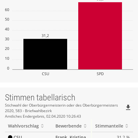
60
50
40
31,2
30
20
10
0
CSU
SPD
Stimmen tabellarisch
Stimmen
Stichwahl der Oberbürgermeisterin oder des Oberbürgermeisters
file_download
2020, 583 - Briefwahlbezirk
tabellarisch
Amtliches Endergebnis, 02.04.2020 10:26:43
Wahlvorschlag
Bewerbende
Stimmanteile
CSU
Frank, Kristina
31,2 %