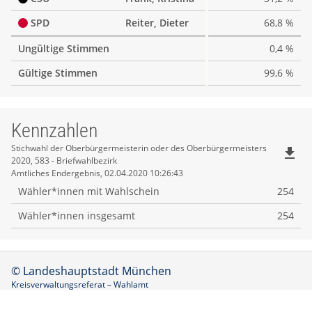
SPD
Reiter, Dieter
68,8 %
Ungültige Stimmen
0,4 %
Gültige Stimmen
99,6 %
Kennzahlen
Kennzahlen
Stichwahl der Oberbürgermeisterin oder des Oberbürgermeisters
file_download
2020, 583 - Briefwahlbezirk
Amtliches Endergebnis, 02.04.2020 10:26:43
Wähler*innen mit Wahlschein
254
Wähler*innen insgesamt
254
© Landeshauptstadt München
Kreisverwaltungsreferat – Wahlamt