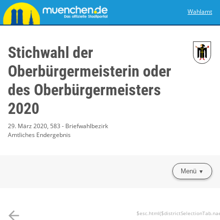
Wahlamt
Stichwahl der
Oberbürgermeisterin oder
des Oberbürgermeisters
2020
29. März 2020, 583 - Briefwahlbezirk
Amtliches Endergebnis
Menü
arrow_back
$esc.html($districtSelectionTab.na