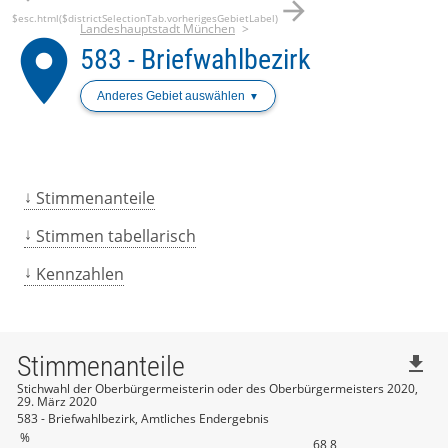
arrow_forward
$esc.html($districtSelectionTab.vorherigesGebietLabel)
Landeshauptstadt München
place
583 - Briefwahlbezirk
Anderes Gebiet auswählen
Stimmenanteile
Stimmen tabellarisch
Kennzahlen
Stimmenanteile
file_download
Stichwahl der Oberbürgermeisterin oder des Oberbürgermeisters 2020,
29. März 2020
583 - Briefwahlbezirk, Amtliches Endergebnis
%
68,8