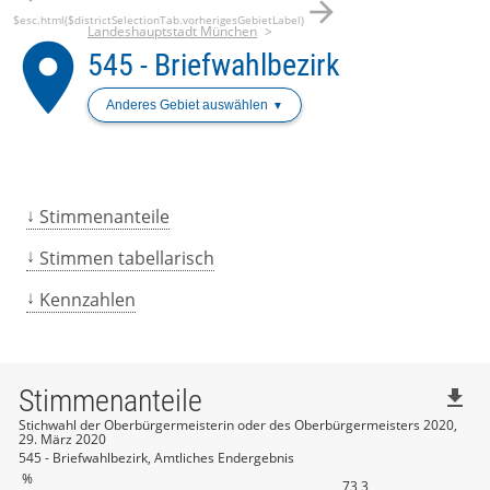
arrow_forward
$esc.html($districtSelectionTab.vorherigesGebietLabel)
Landeshauptstadt München
place
545 - Briefwahlbezirk
Anderes Gebiet auswählen
Stimmenanteile
Stimmen tabellarisch
Kennzahlen
Stimmenanteile
file_download
Stichwahl der Oberbürgermeisterin oder des Oberbürgermeisters 2020,
29. März 2020
545 - Briefwahlbezirk, Amtliches Endergebnis
%
73,3