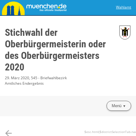
Wahlamt
Stichwahl der
Oberbürgermeisterin oder
des Oberbürgermeisters
2020
29. März 2020, 545 - Briefwahlbezirk
Amtliches Endergebnis
Menü
arrow_back
$esc.html($districtSelectionTab.na