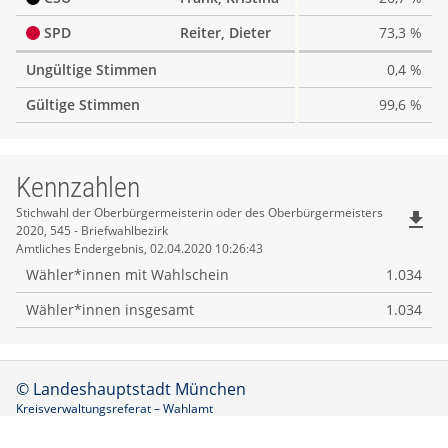
SPD
Reiter, Dieter
73,3 %
Ungültige Stimmen
0,4 %
Gültige Stimmen
99,6 %
Kennzahlen
Kennzahlen
Stichwahl der Oberbürgermeisterin oder des Oberbürgermeisters
file_download
2020, 545 - Briefwahlbezirk
Amtliches Endergebnis, 02.04.2020 10:26:43
Wähler*innen mit Wahlschein
1.034
Wähler*innen insgesamt
1.034
© Landeshauptstadt München
Kreisverwaltungsreferat – Wahlamt