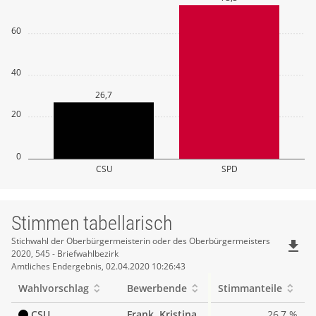
60
40
26,7
20
0
CSU
SPD
Stimmen tabellarisch
Stimmen
Stichwahl der Oberbürgermeisterin oder des Oberbürgermeisters
file_download
2020, 545 - Briefwahlbezirk
tabellarisch
Amtliches Endergebnis, 02.04.2020 10:26:43
Wahlvorschlag
Bewerbende
Stimmanteile
CSU
Frank, Kristina
26,7 %