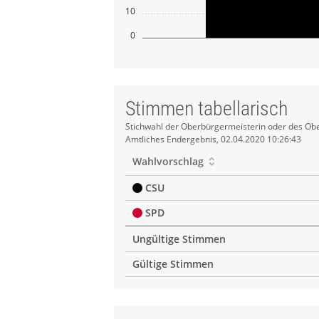
10
0
Stimmen tabellarisch
Stimmen
Stichwahl der Oberbürgermeisterin oder des Obe
Amtliches Endergebnis, 02.04.2020 10:26:43
tabellarisch
Wahlvorschlag
CSU
SPD
Ungültige Stimmen
Gültige Stimmen