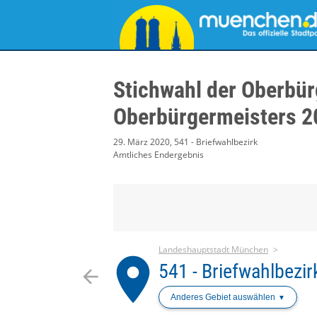
Stichwahl der Oberbür
Oberbürgermeisters 2
29. März 2020, 541 - Briefwahlbezirk
Amtliches Endergebnis
Landeshauptstadt München
place
541 - Briefwahlbezir
arrow_back
Anderes Gebiet auswählen