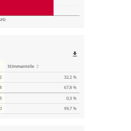
SPD
file_download
Stimmanteile
2
32,2 %
8
67,8 %
3
0,3 %
0
99,7 %