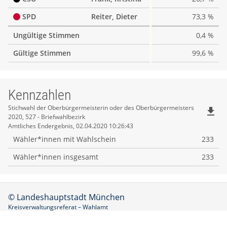
SPD
Reiter, Dieter
73,3 %
Ungültige Stimmen
0,4 %
Gültige Stimmen
99,6 %
Kennzahlen
Kennzahlen
Stichwahl der Oberbürgermeisterin oder des Oberbürgermeisters
file_download
2020, 527 - Briefwahlbezirk
Amtliches Endergebnis, 02.04.2020 10:26:43
Wähler*innen mit Wahlschein
233
Wähler*innen insgesamt
233
© Landeshauptstadt München
Kreisverwaltungsreferat – Wahlamt