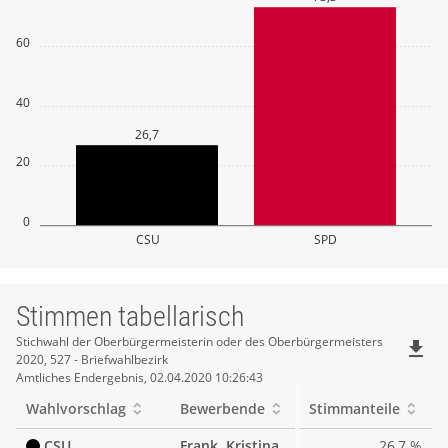
60
40
26,7
20
0
CSU
SPD
Stimmen tabellarisch
Stimmen
Stichwahl der Oberbürgermeisterin oder des Oberbürgermeisters
file_download
2020, 527 - Briefwahlbezirk
tabellarisch
Amtliches Endergebnis, 02.04.2020 10:26:43
Wahlvorschlag
Bewerbende
Stimmanteile
CSU
Frank, Kristina
26,7 %