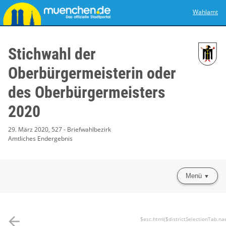
Wahlamt
Stichwahl der
Oberbürgermeisterin oder
des Oberbürgermeisters
2020
29. März 2020, 527 - Briefwahlbezirk
Amtliches Endergebnis
Menü
arrow_back
$esc.html($districtSelectionTab.na