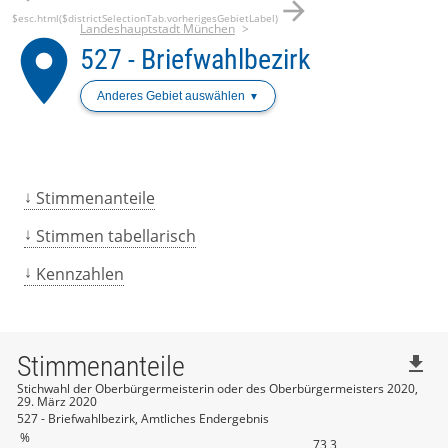
arrow_forward
$esc.html($districtSelectionTab.vorherigesGebietLabel)
Landeshauptstadt München
place
527 - Briefwahlbezirk
Anderes Gebiet auswählen
Stimmenanteile
Stimmen tabellarisch
Kennzahlen
Stimmenanteile
file_download
Stichwahl der Oberbürgermeisterin oder des Oberbürgermeisters 2020,
29. März 2020
527 - Briefwahlbezirk, Amtliches Endergebnis
%
73,3