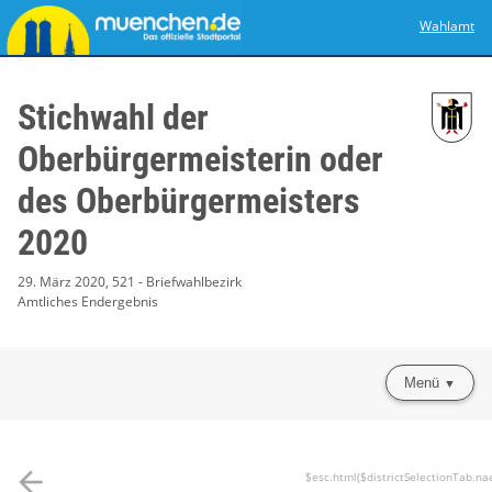
Wahlamt
Stichwahl der
Oberbürgermeisterin oder
des Oberbürgermeisters
2020
29. März 2020, 521 - Briefwahlbezirk
Amtliches Endergebnis
Menü
arrow_back
$esc.html($districtSelectionTab.na