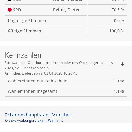
SPD
Reiter, Dieter
70,5 %
Ungültige Stimmen
0,0 %
Gültige Stimmen
100,0 %
Kennzahlen
Kennzahlen
Stichwahl der Oberbürgermeisterin oder des Oberbürgermeisters
file_download
2020, 521 - Briefwahlbezirk
Amtliches Endergebnis, 02.04.2020 10:26:43
Wähler*innen mit Wahlschein
1.148
Wähler*innen insgesamt
1.148
© Landeshauptstadt München
Kreisverwaltungsreferat – Wahlamt