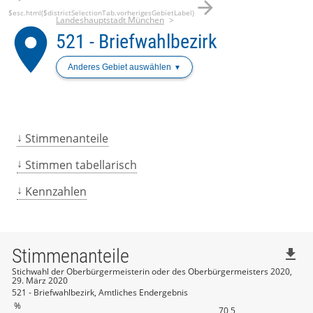
arrow_forward
$esc.html($districtSelectionTab.vorherigesGebietLabel)
Landeshauptstadt München
place
521 - Briefwahlbezirk
Anderes Gebiet auswählen
Stimmenanteile
Stimmen tabellarisch
Kennzahlen
Stimmenanteile
file_download
Stichwahl der Oberbürgermeisterin oder des Oberbürgermeisters 2020,
29. März 2020
521 - Briefwahlbezirk, Amtliches Endergebnis
%
70,5