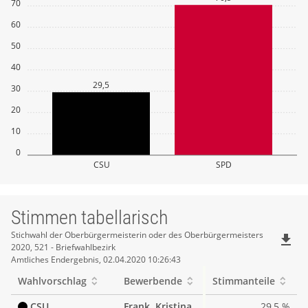
70
60
50
40
29,5
30
20
10
0
CSU
SPD
Stimmen tabellarisch
Stimmen
Stichwahl der Oberbürgermeisterin oder des Oberbürgermeisters
file_download
2020, 521 - Briefwahlbezirk
tabellarisch
Amtliches Endergebnis, 02.04.2020 10:26:43
Wahlvorschlag
Bewerbende
Stimmanteile
CSU
Frank, Kristina
29,5 %