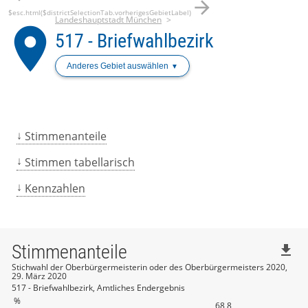
arrow_forward
$esc.html($districtSelectionTab.vorherigesGebietLabel)
Landeshauptstadt München
place
517 - Briefwahlbezirk
Anderes Gebiet auswählen
Stimmenanteile
Stimmen tabellarisch
Kennzahlen
Stimmenanteile
file_download
Stichwahl der Oberbürgermeisterin oder des Oberbürgermeisters 2020,
29. März 2020
517 - Briefwahlbezirk, Amtliches Endergebnis
%
68,8