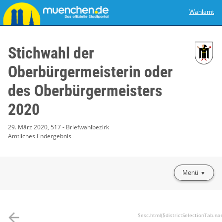
Wahlamt
Stichwahl der
Oberbürgermeisterin oder
des Oberbürgermeisters
2020
29. März 2020, 517 - Briefwahlbezirk
Amtliches Endergebnis
Menü
arrow_back
$esc.html($districtSelectionTab.na