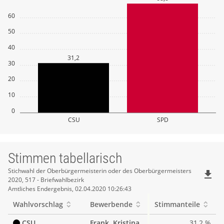
60
50
40
31,2
30
20
10
0
CSU
SPD
Stimmen tabellarisch
Stimmen
Stichwahl der Oberbürgermeisterin oder des Oberbürgermeisters
file_download
2020, 517 - Briefwahlbezirk
tabellarisch
Amtliches Endergebnis, 02.04.2020 10:26:43
Wahlvorschlag
Bewerbende
Stimmanteile
CSU
Frank, Kristina
31,2 %