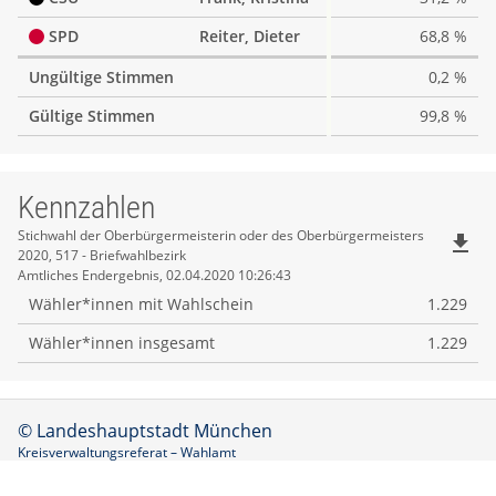
SPD
Reiter, Dieter
68,8 %
Ungültige Stimmen
0,2 %
Gültige Stimmen
99,8 %
Kennzahlen
Kennzahlen
Stichwahl der Oberbürgermeisterin oder des Oberbürgermeisters
file_download
2020, 517 - Briefwahlbezirk
Amtliches Endergebnis, 02.04.2020 10:26:43
Wähler*innen mit Wahlschein
1.229
Wähler*innen insgesamt
1.229
© Landeshauptstadt München
Kreisverwaltungsreferat – Wahlamt