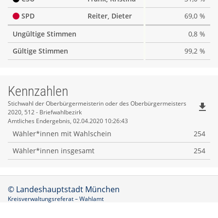
SPD
Reiter, Dieter
69,0 %
Ungültige Stimmen
0,8 %
Gültige Stimmen
99,2 %
Kennzahlen
Kennzahlen
Stichwahl der Oberbürgermeisterin oder des Oberbürgermeisters
file_download
2020, 512 - Briefwahlbezirk
Amtliches Endergebnis, 02.04.2020 10:26:43
Wähler*innen mit Wahlschein
254
Wähler*innen insgesamt
254
© Landeshauptstadt München
Kreisverwaltungsreferat – Wahlamt