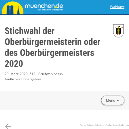
Wahlamt
Stichwahl der
Oberbürgermeisterin oder
des Oberbürgermeisters
2020
29. März 2020, 512 - Briefwahlbezirk
Amtliches Endergebnis
Menü
arrow_back
$esc.html($districtSelectionTab.na