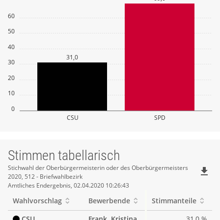
60
50
40
31,0
30
20
10
0
CSU
SPD
Stimmen tabellarisch
Stimmen
Stichwahl der Oberbürgermeisterin oder des Oberbürgermeisters
file_download
2020, 512 - Briefwahlbezirk
tabellarisch
Amtliches Endergebnis, 02.04.2020 10:26:43
Wahlvorschlag
Bewerbende
Stimmanteile
CSU
Frank, Kristina
31,0 %