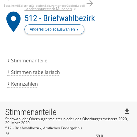
arrow_forward
$esc.html($districtSelectionTab.vorherigesGebietLabel)
Landeshauptstadt München
place
512 - Briefwahlbezirk
Anderes Gebiet auswählen
Stimmenanteile
Stimmen tabellarisch
Kennzahlen
Stimmenanteile
file_download
Stichwahl der Oberbürgermeisterin oder des Oberbürgermeisters 2020,
29. März 2020
512 - Briefwahlbezirk, Amtliches Endergebnis
%
69,0