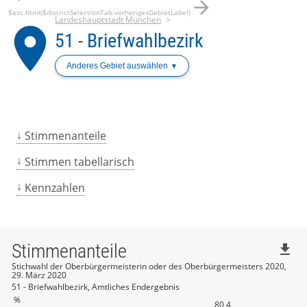
arrow_forward
$esc.html($districtSelectionTab.vorherigesGebietLabel)
Landeshauptstadt München
place
51 - Briefwahlbezirk
Anderes Gebiet auswählen
Stimmenanteile
Stimmen tabellarisch
Kennzahlen
Stimmenanteile
file_download
Stichwahl der Oberbürgermeisterin oder des Oberbürgermeisters 2020,
29. März 2020
51 - Briefwahlbezirk, Amtliches Endergebnis
%
80,4