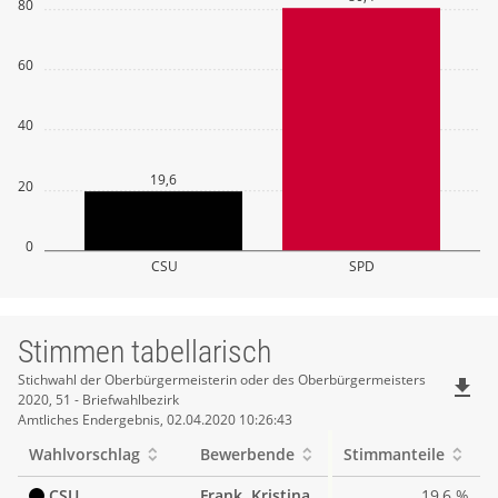
80
60
40
19,6
20
0
CSU
SPD
Stimmen tabellarisch
Stimmen
Stichwahl der Oberbürgermeisterin oder des Oberbürgermeisters
file_download
2020, 51 - Briefwahlbezirk
tabellarisch
Amtliches Endergebnis, 02.04.2020 10:26:43
Wahlvorschlag
Bewerbende
Stimmanteile
CSU
Frank, Kristina
19,6 %