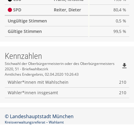
SPD
Reiter, Dieter
80,4 %
Ungültige Stimmen
0,5 %
Gültige Stimmen
99,5 %
Kennzahlen
Kennzahlen
Stichwahl der Oberbürgermeisterin oder des Oberbürgermeisters
file_download
2020, 51 - Briefwahlbezirk
Amtliches Endergebnis, 02.04.2020 10:26:43
Wähler*innen mit Wahlschein
210
Wähler*innen insgesamt
210
© Landeshauptstadt München
Kreisverwaltungsreferat – Wahlamt