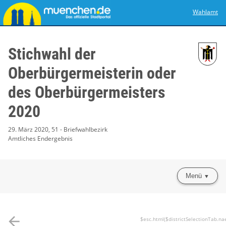
Wahlamt
Stichwahl der
Oberbürgermeisterin oder
des Oberbürgermeisters
2020
29. März 2020, 51 - Briefwahlbezirk
Amtliches Endergebnis
Menü
arrow_back
$esc.html($districtSelectionTab.na