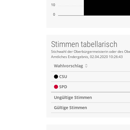
10
0
Stimmen tabellarisch
Stimmen
Stichwahl der Oberbürgermeisterin oder des Obe
Amtliches Endergebnis, 02.04.2020 10:26:43
tabellarisch
Wahlvorschlag
CSU
SPD
Ungültige Stimmen
Gültige Stimmen