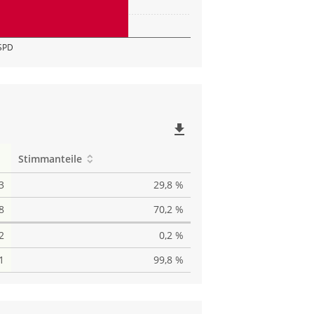
SPD
file_download
Stimmanteile
3
29,8 %
8
70,2 %
2
0,2 %
1
99,8 %