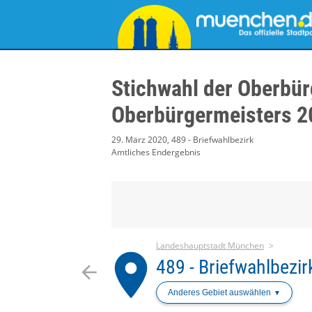
Stichwahl der Oberbür
Oberbürgermeisters 2
29. März 2020, 489 - Briefwahlbezirk
Amtliches Endergebnis
Landeshauptstadt München
place
489 - Briefwahlbezir
arrow_back
Anderes Gebiet auswählen