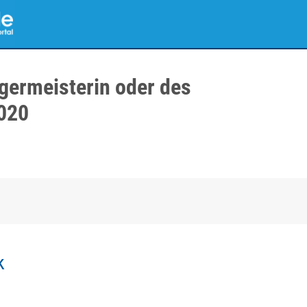
germeisterin oder des
020
k