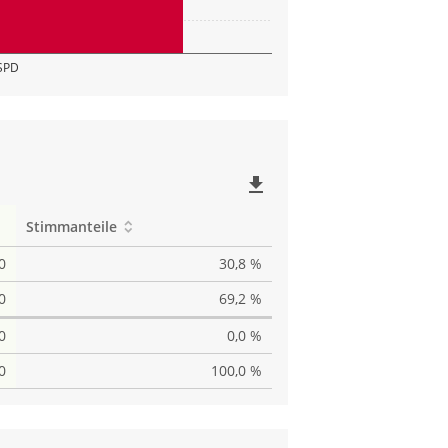
SPD
file_download
Stimmanteile
0
30,8 %
0
69,2 %
0
0,0 %
0
100,0 %