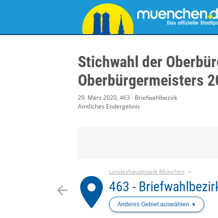
Stichwahl der Oberbür
Oberbürgermeisters 2
29. März 2020, 463 - Briefwahlbezirk
Amtliches Endergebnis
Landeshauptstadt München
place
463 - Briefwahlbezir
arrow_back
Anderes Gebiet auswählen