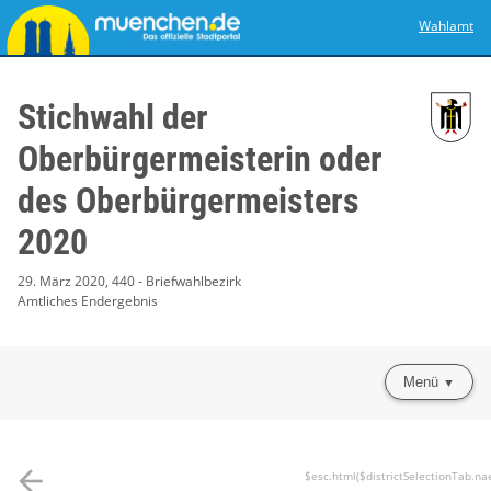
Wahlamt
Stichwahl der
Oberbürgermeisterin oder
des Oberbürgermeisters
2020
29. März 2020, 440 - Briefwahlbezirk
Amtliches Endergebnis
Menü
arrow_back
$esc.html($districtSelectionTab.na