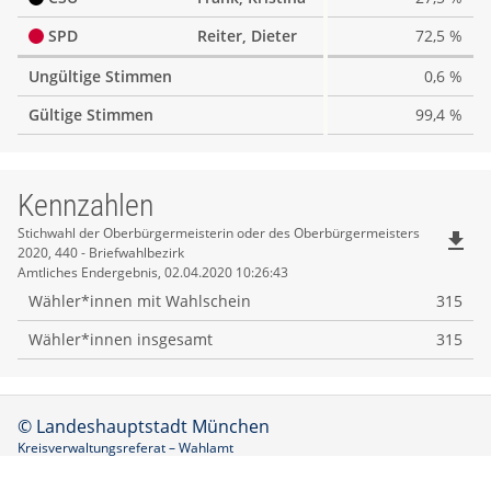
SPD
Reiter, Dieter
72,5 %
Ungültige Stimmen
0,6 %
Gültige Stimmen
99,4 %
Kennzahlen
Kennzahlen
Stichwahl der Oberbürgermeisterin oder des Oberbürgermeisters
file_download
2020, 440 - Briefwahlbezirk
Amtliches Endergebnis, 02.04.2020 10:26:43
Wähler*innen mit Wahlschein
315
Wähler*innen insgesamt
315
© Landeshauptstadt München
Kreisverwaltungsreferat – Wahlamt