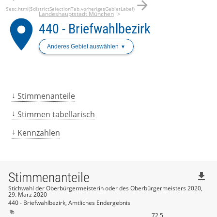
arrow_forward
$esc.html($districtSelectionTab.vorherigesGebietLabel)
Landeshauptstadt München
place
440 - Briefwahlbezirk
Anderes Gebiet auswählen
Stimmenanteile
Stimmen tabellarisch
Kennzahlen
Stimmenanteile
file_download
Stichwahl der Oberbürgermeisterin oder des Oberbürgermeisters 2020,
29. März 2020
440 - Briefwahlbezirk, Amtliches Endergebnis
%
72,5