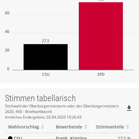
60
40
27,5
20
0
CSU
SPD
Stimmen tabellarisch
Stimmen
Stichwahl der Oberbürgermeisterin oder des Oberbürgermeisters
file_download
2020, 440 - Briefwahlbezirk
tabellarisch
Amtliches Endergebnis, 02.04.2020 10:26:43
Wahlvorschlag
Bewerbende
Stimmanteile
CSU
Frank, Kristina
27,5 %