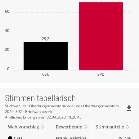
60
40
29,2
20
0
CSU
SPD
Stimmen tabellarisch
Stimmen
Stichwahl der Oberbürgermeisterin oder des Oberbürgermeisters
file_download
2020, 392 - Briefwahlbezirk
tabellarisch
Amtliches Endergebnis, 02.04.2020 10:26:43
Wahlvorschlag
Bewerbende
Stimmanteile
CSU
Frank, Kristina
29,2 %