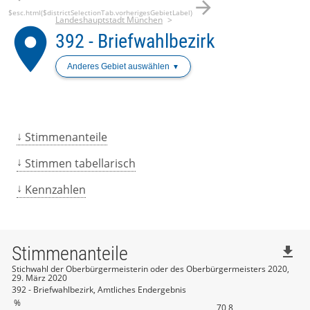
arrow_forward
$esc.html($districtSelectionTab.vorherigesGebietLabel)
Landeshauptstadt München
place
392 - Briefwahlbezirk
Anderes Gebiet auswählen
Stimmenanteile
Stimmen tabellarisch
Kennzahlen
Stimmenanteile
file_download
Stichwahl der Oberbürgermeisterin oder des Oberbürgermeisters 2020,
29. März 2020
392 - Briefwahlbezirk, Amtliches Endergebnis
%
70,8