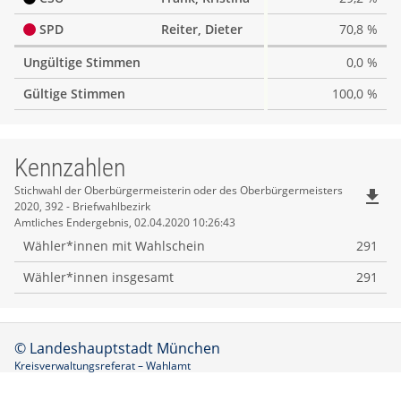
SPD
Reiter, Dieter
70,8 %
Ungültige Stimmen
0,0 %
Gültige Stimmen
100,0 %
Kennzahlen
Kennzahlen
Stichwahl der Oberbürgermeisterin oder des Oberbürgermeisters
file_download
2020, 392 - Briefwahlbezirk
Amtliches Endergebnis, 02.04.2020 10:26:43
Wähler*innen mit Wahlschein
291
Wähler*innen insgesamt
291
© Landeshauptstadt München
Kreisverwaltungsreferat – Wahlamt