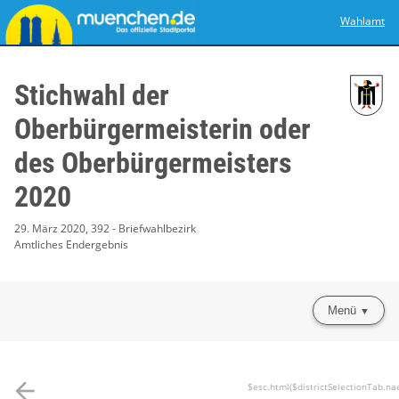
Wahlamt
Stichwahl der
Oberbürgermeisterin oder
des Oberbürgermeisters
2020
29. März 2020, 392 - Briefwahlbezirk
Amtliches Endergebnis
Menü
arrow_back
$esc.html($districtSelectionTab.na